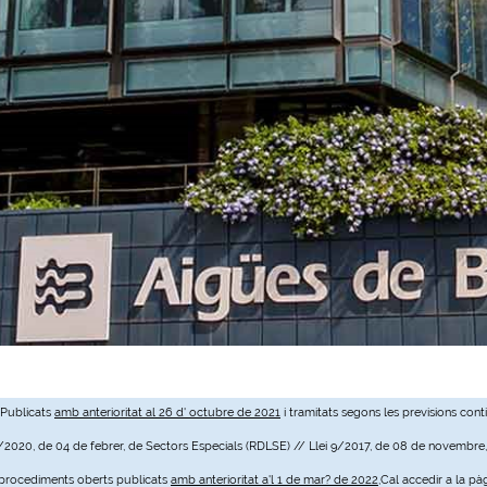
 Publicats
amb anterioritat al 26 d' octubre de 2021
i tramitats segons les previsions cont
3/2020, de 04 de febrer, de Sectors Especials (RDLSE) // Llei 9/2017, de 08 de novembre
e procediments oberts publicats
amb anterioritat a'l 1 de mar? de 2022
,Cal accedir a la pà