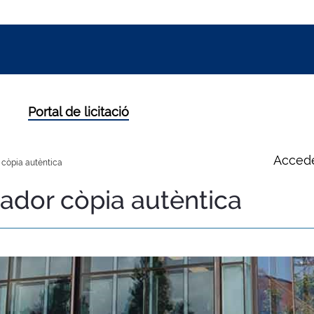
Portal de licitació
Accede
 còpia autèntica
cador còpia autèntica