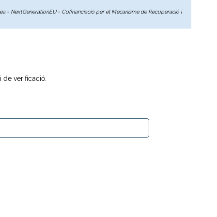
opea - NextGenerationEU - Cofinanciació per el Mecanisme de Recuperació i
de verificació.