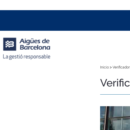
Data i hora oficial:
06/08/2026
04:16h
+01:00 CET
>
Inicio
Verificador
Verifi