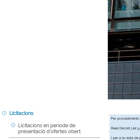
Licitacions
Per procediments
Licitacions en període de 
Reial Decret Llei 
presentació d'ofertes obert
I per a la resta d