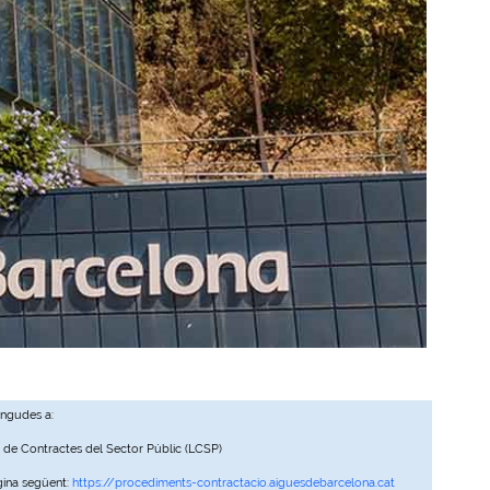
ingudes a:
, de Contractes del Sector Públic (LCSP)
gina següent:
https://procediments-contractacio.aiguesdebarcelona.cat