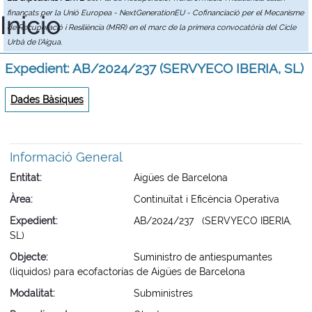
finançats per la Unió Europea - NextGenerationEU - Cofinanciació per el Mecanisme
Inicio
de Recuperació i Resiliència (MRR) en el marc de la primera convocatòria del Cicle
Urbà de l'Aigua.
Expedient: AB/2024/237 (SERVYECO IBERIA, SL)
Dades Bàsiques
Informació General
Entitat
Aigües de Barcelona
Àrea
Continuïtat i Eficència Operativa
Expedient
AB/2024/237 (SERVYECO IBERIA,
SL)
Objecte
Suministro de antiespumantes
(líquidos) para ecofactorías de Aigües de Barcelona
Modalitat
Subministres