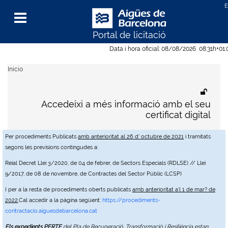
Portal de licitació
Menu
Data i hora oficial:
08/08/2026
08:31h
+01
Inicio
Accedeixi a més informació amb el seu
certificat digital
Per procediments Publicats
amb anterioritat al 26 d' octubre de 2021
i tramitats
segons les previsions contingudes a:
Reial Decret Llei 3/2020, de 04 de febrer, de Sectors Especials (RDLSE) // Llei
9/2017, de 08 de novembre, de Contractes del Sector Públic (LCSP)
I per a la resta de procediments oberts publicats
amb anterioritat a'l 1 de mar? de
2022
,Cal accedir a la pàgina següent:
https://procediments-
contractacio.aiguesdebarcelona.cat
Els expedients PERTE
del Pla de Recuperació, Transformació i Resiliència estan