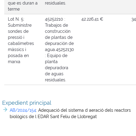
que es duran a
residuales.
terme
Lot N. 5:
45252210 :
42.226,41 €
34
Subministre
Trabajos de
sondes de
construcción
pressió i
de plantas de
cabalímetres
depuración de
màssics i
agua.
45252130
posada en
: Equipo de
marxa
planta
depuradora
de aguas
residuales.
Expedient principal
AB/2024/154
:
Adequació del sistema d aeració dels reactors
biològics de l EDAR Sant Feliu de Llobregat