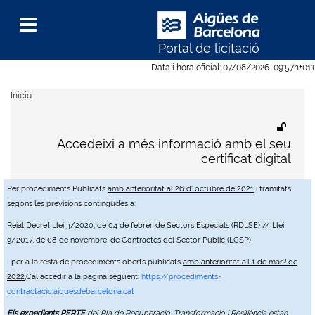
Portal de licitació
Menu
Data i hora oficial:
07/08/2026
09:57h
+01
Inicio
Accedeixi a més informació amb el seu
certificat digital
Per procediments Publicats
amb anterioritat al 26 d' octubre de 2021
i tramitats
segons les previsions contingudes a:
Reial Decret Llei 3/2020, de 04 de febrer, de Sectors Especials (RDLSE) // Llei
9/2017, de 08 de novembre, de Contractes del Sector Públic (LCSP)
I per a la resta de procediments oberts publicats
amb anterioritat a'l 1 de mar? de
2022
,Cal accedir a la pàgina següent:
https://procediments-
contractacio.aiguesdebarcelona.cat
Els expedients PERTE
del Pla de Recuperació, Transformació i Resiliència estan