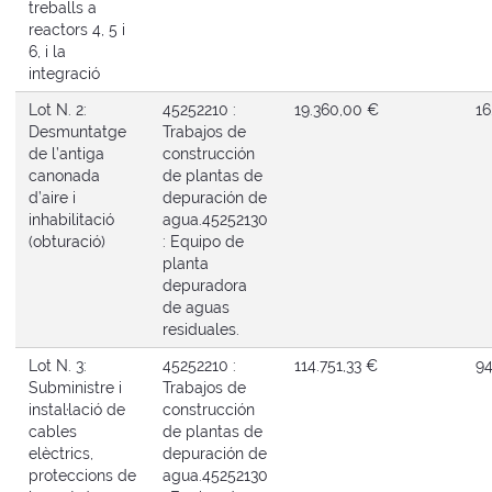
treballs a
reactors 4, 5 i
6, i la
integració
Lot N. 2:
45252210 :
19.360,00 €
16
Desmuntatge
Trabajos de
de l’antiga
construcción
canonada
de plantas de
d’aire i
depuración de
inhabilitació
agua.
45252130
(obturació)
: Equipo de
planta
depuradora
de aguas
residuales.
Lot N. 3:
45252210 :
114.751,33 €
94
Subministre i
Trabajos de
instal·lació de
construcción
cables
de plantas de
elèctrics,
depuración de
proteccions de
agua.
45252130