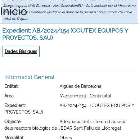
finançats per la Unió Europea - NextGenerationEU - Cofinanciació per el Mecanisme
Inicio
de Recuperació i Resiliència (MRR) en el marc de la primera convocatòria del Cicle
Urbà de l'Aigua.
Expedient: AB/2024/154 (COUTEX EQUIPOS Y
PROYECTOS, SAU)
Dades Bàsiques
Informació General
Entitat
Aigües de Barcelona
Àrea
Manteniment i Continuïtat
Expedient
AB/2024/154 (COUTEX EQUIPOS Y
PROYECTOS, SAU)
Objecte
Adequació del sistema d aeració
dels reactors biològics de l EDAR Sant Feliu de Llobregat
Modalitat
Obres