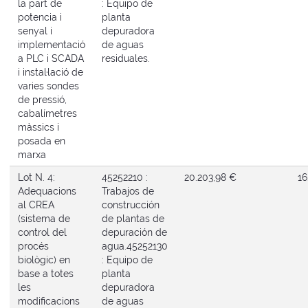
la part de
: Equipo de
potencia i
planta
senyal i
depuradora
implementació
de aguas
a PLC i SCADA
residuales.
i instal·lació de
varies sondes
de pressió,
cabalímetres
màssics i
posada en
marxa
Lot N. 4:
45252210 :
20.203,98 €
16
Adequacions
Trabajos de
al CREA
construcción
(sistema de
de plantas de
control del
depuración de
procés
agua.
45252130
biològic) en
: Equipo de
base a totes
planta
les
depuradora
modificacions
de aguas