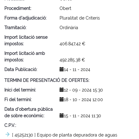
Procediment
Obert
Forma d'adjudicació
Pluralitat de Criteris
Tramitació
Ordinària
Import licitació sense
impostos
406.847,42 €
Import licitació amb
impostos
492.285,38 €
Data Publicació
14 - 11 - 2024
TERMINI DE PRESENTACIÓ DE OFERTES
Inici del termini
12 - 09 - 2024 15:30
Fi del termini
18 - 10 - 2024 12:00
Data d'obertura pública
de sobre econòmic
15 - 11 - 2024 11:30
C.P.V.
[ 45252130 ]
Equipo de planta depuradora de aguas