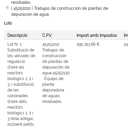
residuales.
[ 45252210 ]
Trabajos de construcción de plantas de
depuración de agua.
Lots
Descripció
C.P.V.
Import amb Impostos
Im
Lot N. 1:
45252210 :
295.743,66 €
24
Substitució de
Trabajos de
les vàlvules de
construcción
regulació
de plantas de
d’aire als
depuración de
reactors
agua.
45252130
biològics 1, 2 i
: Equipo de
3, i substitució
planta
de les
depuradora
canonades
de aguas
d’aire dels
residuales.
reactors
biològics 1, 2 i
3 (línia antiga),
incloent petits