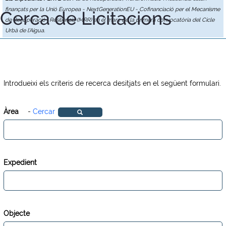
finançats per la Unió Europea - NextGenerationEU - Cofinanciació per el Mecanisme
Cerca de Licitacions
de Recuperació i Resiliència (MRR) en el marc de la primera convocatòria del Cicle
Urbà de l'Aigua.
Introdueixi els criteris de recerca desitjats en el següent formulari.
Àrea
-
Cercar
Expedient
Objecte