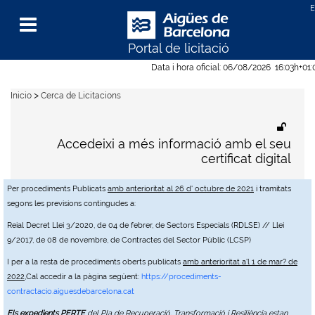
Portal de licitació
Menu
Data i hora oficial:
06/08/2026
16:03h
+01
>
Inicio
Cerca de Licitacions
Accedeixi a més informació amb el seu
certificat digital
Per procediments Publicats
amb anterioritat al 26 d' octubre de 2021
i tramitats
segons les previsions contingudes a:
Reial Decret Llei 3/2020, de 04 de febrer, de Sectors Especials (RDLSE) // Llei
9/2017, de 08 de novembre, de Contractes del Sector Públic (LCSP)
I per a la resta de procediments oberts publicats
amb anterioritat a'l 1 de mar? de
2022
,Cal accedir a la pàgina següent:
https://procediments-
contractacio.aiguesdebarcelona.cat
Els expedients PERTE
del Pla de Recuperació, Transformació i Resiliència estan