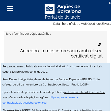
Portal de licitació
Menu
Data i hora oficial:
07/08/2026
00:18h
+01:
>
Inicio
Verificador còpia autèntica
Accedeixi a més informació amb el seu
certificat digital
Per procediments Publicats
amb anterioritat al 26 d' octubre de 2021
i tramitats
segons les previsions contingudes a:
Reial Decret Llei 3/2020, de 04 de febrer, de Sectors Especials (RDLSE) // Llei
9/2017, de 08 de novembre, de Contractes del Sector Públic (LCSP)
I per a la resta de procediments oberts publicats
amb anterioritat a'l 1 de mar? de
2022
,Cal accedir a la pàgina següent:
https://procediments-
contractacio.aiguesdebarcelona.cat
Els expedients PERTE
del Pla de Recuperació, Transformació i Resiliència estan