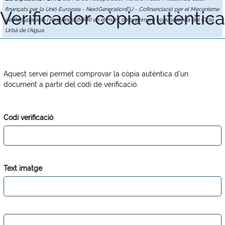
finançats per la Unió Europea - NextGenerationEU - Cofinanciació per el Mecanisme
Verificador còpia autèntica
de Recuperació i Resiliència (MRR) en el marc de la primera convocatòria del Cicle
Urbà de l'Aigua.
Aquest servei permet comprovar la còpia autèntica d'un
document a partir del codi de verificació.
Codi verificació
Text imatge