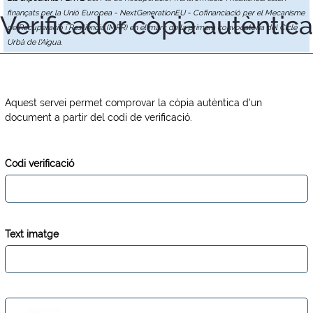
finançats per la Unió Europea - NextGenerationEU - Cofinanciació per el Mecanisme
Verificador còpia autèntica
de Recuperació i Resiliència (MRR) en el marc de la primera convocatòria del Cicle
Urbà de l'Aigua.
Aquest servei permet comprovar la còpia autèntica d'un
document a partir del codi de verificació.
Codi verificació
Text imatge