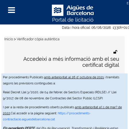
Portal de licitació
Menu
Data i hora oficial:
06/08/2026
13:30h
+01:
>
Inicio
Verificador còpia autèntica
Accedeixi a més informació amb el seu
certificat digital
Per procediments Publicats
amb anterioritat al 26 d' octubre de 2021
i tramitats
segons les previsions contingudes a:
Reial Decret Llei 3/2020, de 04 de febrer, de Sectors Especials (RDLSE) // Llei
9/2017, de 08 de novembre, de Contractes del Sector Públic (LCSP)
I per a la resta de procediments oberts publicats
amb anterioritat a'l 1 de mar? de
2022
,Cal accedir a la pàgina següent:
https://procediments-
contractacio.aiguesdebarcelona.cat
Els expedients PERTE
del Pla de Recuperació, Transformació i Resiliència estan