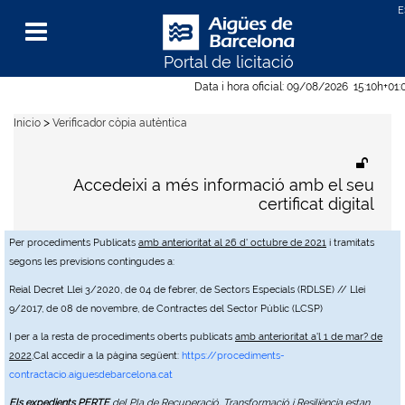
Portal de licitació
Menu
Data i hora oficial:
09/08/2026
15:10h
+01:
>
Inicio
Verificador còpia autèntica
Accedeixi a més informació amb el seu
certificat digital
Per procediments Publicats
amb anterioritat al 26 d' octubre de 2021
i tramitats
segons les previsions contingudes a:
Reial Decret Llei 3/2020, de 04 de febrer, de Sectors Especials (RDLSE) // Llei
9/2017, de 08 de novembre, de Contractes del Sector Públic (LCSP)
I per a la resta de procediments oberts publicats
amb anterioritat a'l 1 de mar? de
2022
,Cal accedir a la pàgina següent:
https://procediments-
contractacio.aiguesdebarcelona.cat
Els expedients PERTE
del Pla de Recuperació, Transformació i Resiliència estan