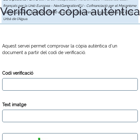
finançats per la Unió Europea - NextGenerationEU - Cofinanciació per el Mecanisme
Verificador còpia autèntica
de Recuperació i Resiliència (MRR) en el marc de la primera convocatòria del Cicle
Urbà de l'Aigua.
Aquest servei permet comprovar la còpia autèntica d'un
document a partir del codi de verificació.
Codi verificació
Text imatge