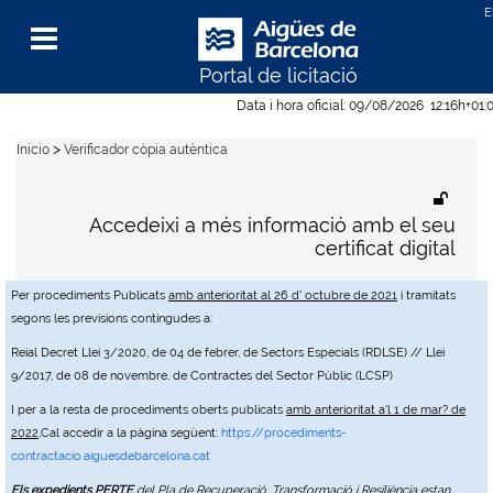
Portal de licitació
Menu
Data i hora oficial:
09/08/2026
12:16h
+01:
>
Inicio
Verificador còpia autèntica
Accedeixi a més informació amb el seu
certificat digital
Per procediments Publicats
amb anterioritat al 26 d' octubre de 2021
i tramitats
segons les previsions contingudes a:
Reial Decret Llei 3/2020, de 04 de febrer, de Sectors Especials (RDLSE) // Llei
9/2017, de 08 de novembre, de Contractes del Sector Públic (LCSP)
I per a la resta de procediments oberts publicats
amb anterioritat a'l 1 de mar? de
2022
,Cal accedir a la pàgina següent:
https://procediments-
contractacio.aiguesdebarcelona.cat
Els expedients PERTE
del Pla de Recuperació, Transformació i Resiliència estan