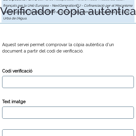
finançats per la Unió Europea - NextGenerationEU - Cofinanciació per el Mecanisme
Verificador còpia autèntica
de Recuperació i Resiliència (MRR) en el marc de la primera convocatòria del Cicle
Urbà de l'Aigua.
Aquest servei permet comprovar la còpia autèntica d'un
document a partir del codi de verificació.
Codi verificació
Text imatge