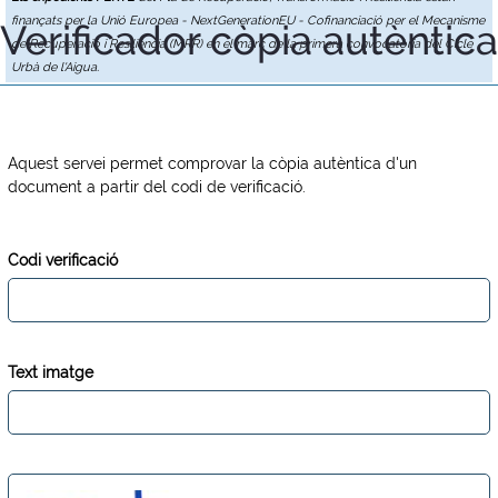
finançats per la Unió Europea - NextGenerationEU - Cofinanciació per el Mecanisme
Verificador còpia autèntica
de Recuperació i Resiliència (MRR) en el marc de la primera convocatòria del Cicle
Urbà de l'Aigua.
Aquest servei permet comprovar la còpia autèntica d'un
document a partir del codi de verificació.
Codi verificació
Text imatge