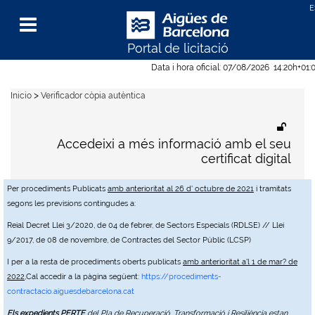
Portal de licitació
Menu
Data i hora oficial:
07/08/2026
14:20h
+01:
>
Inicio
Verificador còpia autèntica
Accedeixi a més informació amb el seu
certificat digital
Per procediments Publicats
amb anterioritat al 26 d' octubre de 2021
i tramitats
segons les previsions contingudes a:
Reial Decret Llei 3/2020, de 04 de febrer, de Sectors Especials (RDLSE) // Llei
9/2017, de 08 de novembre, de Contractes del Sector Públic (LCSP)
I per a la resta de procediments oberts publicats
amb anterioritat a'l 1 de mar? de
2022
,Cal accedir a la pàgina següent:
https://procediments-
contractacio.aiguesdebarcelona.cat
Els expedients PERTE
del Pla de Recuperació, Transformació i Resiliència estan