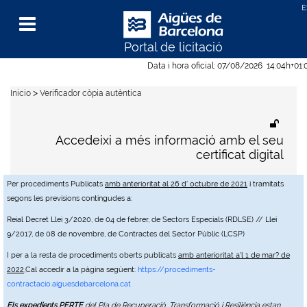
Portal de licitació
Menu
Data i hora oficial:
07/08/2026
14:04h
+01:
>
Inicio
Verificador còpia autèntica
Accedeixi a més informació amb el seu
certificat digital
Per procediments Publicats
amb anterioritat al 26 d' octubre de 2021
i tramitats
segons les previsions contingudes a:
Reial Decret Llei 3/2020, de 04 de febrer, de Sectors Especials (RDLSE) // Llei
9/2017, de 08 de novembre, de Contractes del Sector Públic (LCSP)
I per a la resta de procediments oberts publicats
amb anterioritat a'l 1 de mar? de
2022
,Cal accedir a la pàgina següent:
https://procediments-
contractacio.aiguesdebarcelona.cat
Els expedients PERTE
del Pla de Recuperació, Transformació i Resiliència estan