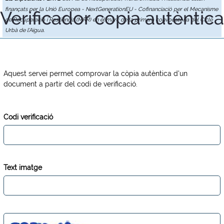
finançats per la Unió Europea - NextGenerationEU - Cofinanciació per el Mecanisme
Verificador còpia autèntica
de Recuperació i Resiliència (MRR) en el marc de la primera convocatòria del Cicle
Urbà de l'Aigua.
Aquest servei permet comprovar la còpia autèntica d'un
document a partir del codi de verificació.
Codi verificació
Text imatge