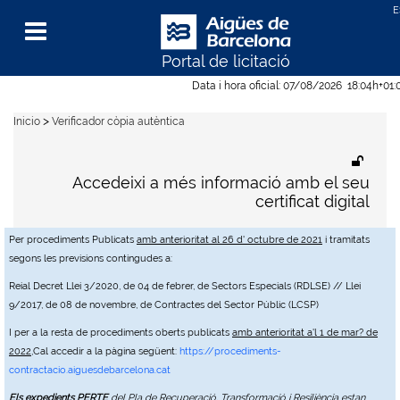
Portal de licitació
Menu
Data i hora oficial:
07/08/2026
18:04h
+01:
>
Inicio
Verificador còpia autèntica
Accedeixi a més informació amb el seu
certificat digital
Per procediments Publicats
amb anterioritat al 26 d' octubre de 2021
i tramitats
segons les previsions contingudes a:
Reial Decret Llei 3/2020, de 04 de febrer, de Sectors Especials (RDLSE) // Llei
9/2017, de 08 de novembre, de Contractes del Sector Públic (LCSP)
I per a la resta de procediments oberts publicats
amb anterioritat a'l 1 de mar? de
2022
,Cal accedir a la pàgina següent:
https://procediments-
contractacio.aiguesdebarcelona.cat
Els expedients PERTE
del Pla de Recuperació, Transformació i Resiliència estan