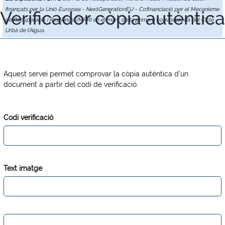
finançats per la Unió Europea - NextGenerationEU - Cofinanciació per el Mecanisme
Verificador còpia autèntica
de Recuperació i Resiliència (MRR) en el marc de la primera convocatòria del Cicle
Urbà de l'Aigua.
Aquest servei permet comprovar la còpia autèntica d'un
document a partir del codi de verificació.
Codi verificació
Text imatge