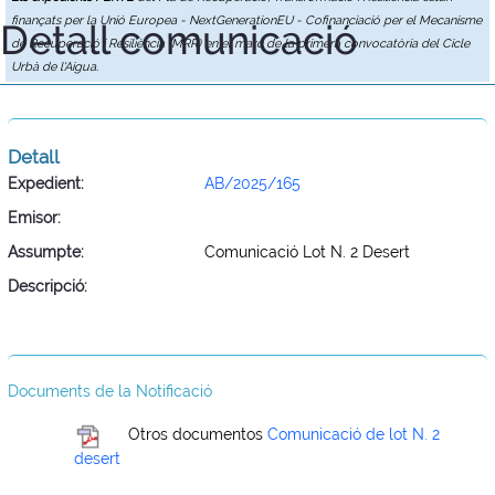
finançats per la Unió Europea - NextGenerationEU - Cofinanciació per el Mecanisme
Detall comunicació
de Recuperació i Resiliència (MRR) en el marc de la primera convocatòria del Cicle
Urbà de l'Aigua.
Detall
Expedient:
AB/2025/165
Emisor:
Assumpte:
Comunicació Lot N. 2 Desert
Descripció:
Documents de la Notificació
Otros documentos
Comunicació de lot N. 2
desert