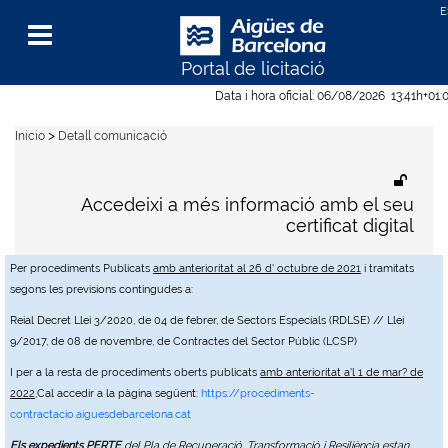
Portal de licitació
Menu
Data i hora oficial:
06/08/2026
13:41h
+01:
>
Inicio
Detall comunicació
Accedeixi a més informació amb el seu
certificat digital
Per procediments Publicats
amb anterioritat al 26 d' octubre de 2021
i tramitats
segons les previsions contingudes a:
Reial Decret Llei 3/2020, de 04 de febrer, de Sectors Especials (RDLSE) // Llei
9/2017, de 08 de novembre, de Contractes del Sector Públic (LCSP)
I per a la resta de procediments oberts publicats
amb anterioritat a'l 1 de mar? de
2022
,Cal accedir a la pàgina següent:
https://procediments-
contractacio.aiguesdebarcelona.cat
Els expedients PERTE
del Pla de Recuperació, Transformació i Resiliència estan