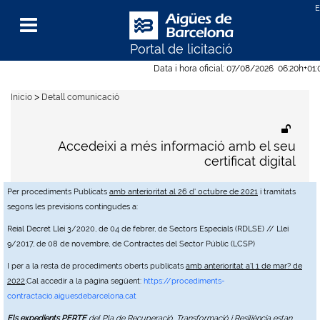
Portal de licitació
Menu
Data i hora oficial:
07/08/2026
06:20h
+01
>
Inicio
Detall comunicació
Accedeixi a més informació amb el seu
certificat digital
Per procediments Publicats
amb anterioritat al 26 d' octubre de 2021
i tramitats
segons les previsions contingudes a:
Reial Decret Llei 3/2020, de 04 de febrer, de Sectors Especials (RDLSE) // Llei
9/2017, de 08 de novembre, de Contractes del Sector Públic (LCSP)
I per a la resta de procediments oberts publicats
amb anterioritat a'l 1 de mar? de
2022
,Cal accedir a la pàgina següent:
https://procediments-
contractacio.aiguesdebarcelona.cat
Els expedients PERTE
del Pla de Recuperació, Transformació i Resiliència estan