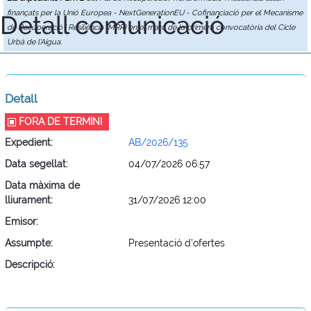
finançats per la Unió Europea - NextGenerationEU - Cofinanciació per el Mecanisme
Detall comunicació
de Recuperació i Resiliència (MRR) en el marc de la primera convocatòria del Cicle
Urbà de l'Aigua.
Detall
FORA DE TERMINI
Expedient:
AB/2026/135
Data segellat:
04/07/2026 06:57
Data màxima de
lliurament:
31/07/2026 12:00
Emisor:
Assumpte:
Presentació d'ofertes
Descripció: