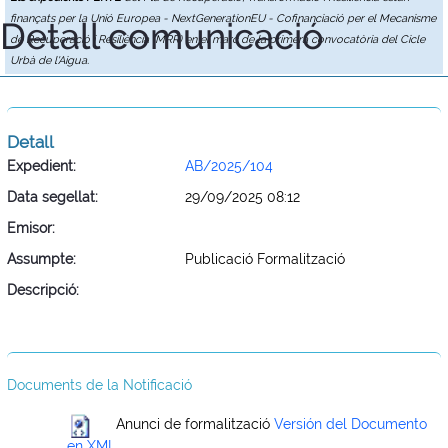
finançats per la Unió Europea - NextGenerationEU - Cofinanciació per el Mecanisme
Detall comunicació
de Recuperació i Resiliència (MRR) en el marc de la primera convocatòria del Cicle
Urbà de l'Aigua.
Detall
Expedient:
AB/2025/104
Data segellat:
29/09/2025 08:12
Emisor:
Assumpte:
Publicació Formalització
Descripció:
Documents de la Notificació
Anunci de formalització
Versión del Documento
en XML