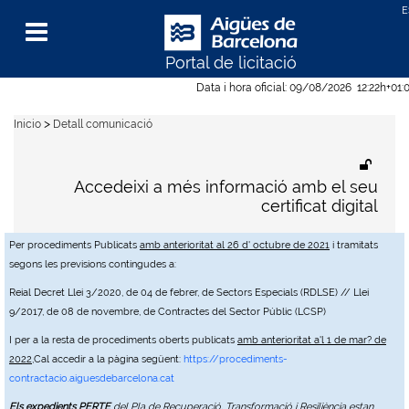
Portal de licitació
Menu
Data i hora oficial:
09/08/2026
12:22h
+01:
>
Inicio
Detall comunicació
Accedeixi a més informació amb el seu
certificat digital
Per procediments Publicats
amb anterioritat al 26 d' octubre de 2021
i tramitats
segons les previsions contingudes a:
Reial Decret Llei 3/2020, de 04 de febrer, de Sectors Especials (RDLSE) // Llei
9/2017, de 08 de novembre, de Contractes del Sector Públic (LCSP)
I per a la resta de procediments oberts publicats
amb anterioritat a'l 1 de mar? de
2022
,Cal accedir a la pàgina següent:
https://procediments-
contractacio.aiguesdebarcelona.cat
Els expedients PERTE
del Pla de Recuperació, Transformació i Resiliència estan