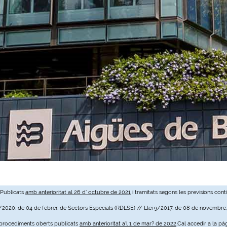
 Publicats
amb anterioritat al 26 d' octubre de 2021
i tramitats segons les previsions cont
3/2020, de 04 de febrer, de Sectors Especials (RDLSE) // Llei 9/2017, de 08 de novembre
e procediments oberts publicats
amb anterioritat a'l 1 de mar? de 2022
,Cal accedir a la pà