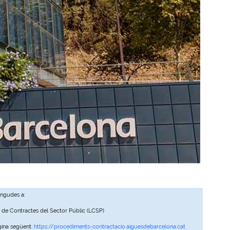
ingudes a:
, de Contractes del Sector Públic (LCSP)
gina següent:
https://procediments-contractacio.aiguesdebarcelona.cat