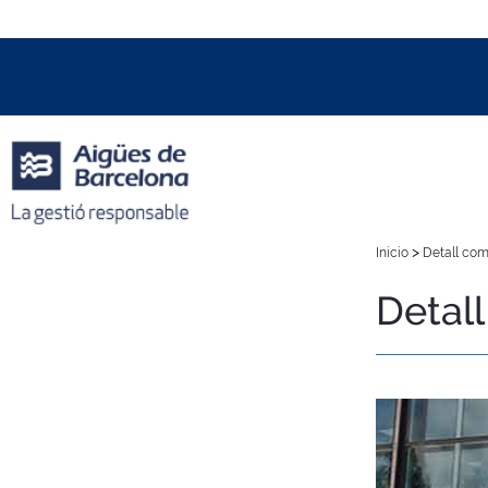
Data i hora oficial:
07/08/2026
00:46h
+01:00 CET
>
Inicio
Detall com
Detal