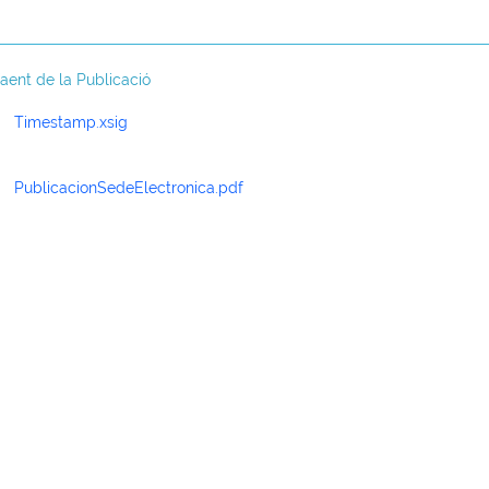
faent de la Publicació
Timestamp.xsig
PublicacionSedeElectronica.pdf