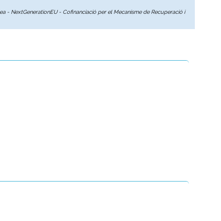
opea - NextGenerationEU - Cofinanciació per el Mecanisme de Recuperació i