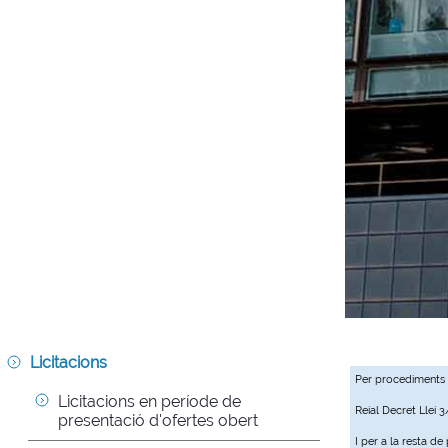
Licitacions
Per procediments
Licitacions en període de 
Reial Decret Llei 
presentació d'ofertes obert
I per a la resta d