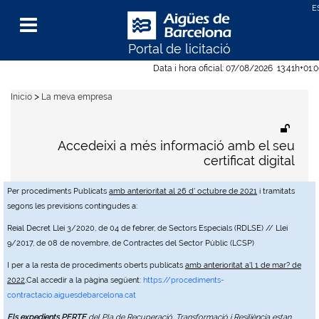
Portal de licitació
Menu
Data i hora oficial:
07/08/2026
13:41h
+01:
>
Inicio
La meva empresa
Accedeixi a més informació amb el seu
certificat digital
Per procediments Publicats
amb anterioritat al 26 d' octubre de 2021
i tramitats
segons les previsions contingudes a:
Reial Decret Llei 3/2020, de 04 de febrer, de Sectors Especials (RDLSE) // Llei
9/2017, de 08 de novembre, de Contractes del Sector Públic (LCSP)
I per a la resta de procediments oberts publicats
amb anterioritat a'l 1 de mar? de
2022
,Cal accedir a la pàgina següent:
https://procediments-
contractacio.aiguesdebarcelona.cat
Els expedients PERTE
del Pla de Recuperació, Transformació i Resiliència estan