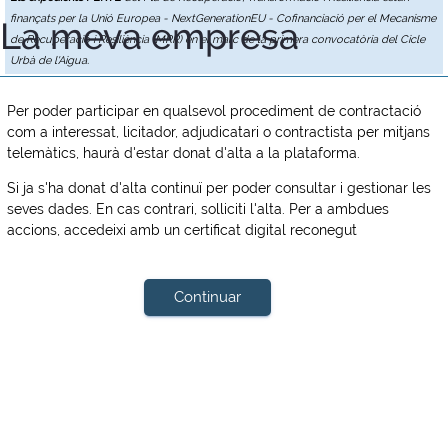
finançats per la Unió Europea - NextGenerationEU - Cofinanciació per el Mecanisme
La meva empresa
de Recuperació i Resiliència (MRR) en el marc de la primera convocatòria del Cicle
Urbà de l'Aigua.
Per poder participar en qualsevol procediment de contractació
com a interessat, licitador, adjudicatari o contractista per mitjans
telemàtics, haurà d'estar donat d'alta a la plataforma.
Si ja s'ha donat d'alta continuï per poder consultar i gestionar les
seves dades. En cas contrari, solliciti l'alta. Per a ambdues
accions, accedeixi amb un certificat digital reconegut
Continuar