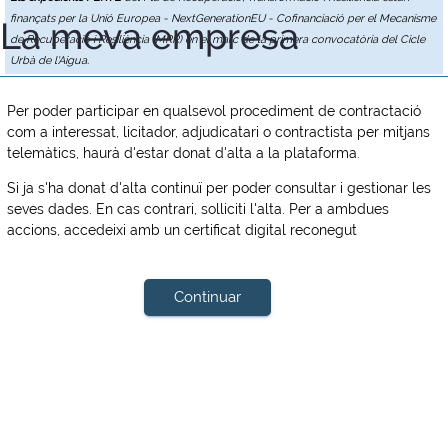
finançats per la Unió Europea - NextGenerationEU - Cofinanciació per el Mecanisme
La meva empresa
de Recuperació i Resiliència (MRR) en el marc de la primera convocatòria del Cicle
Urbà de l'Aigua.
Per poder participar en qualsevol procediment de contractació
com a interessat, licitador, adjudicatari o contractista per mitjans
telemàtics, haurà d'estar donat d'alta a la plataforma.
Si ja s'ha donat d'alta continuï per poder consultar i gestionar les
seves dades. En cas contrari, solliciti l'alta. Per a ambdues
accions, accedeixi amb un certificat digital reconegut
Continuar