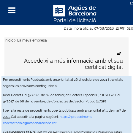
Portal de licitació
Menu
Data i hora oficial:
07/08/2026
12:35h
+01:
>
Inicio
La meva empresa
Accedeixi a més informació amb el seu
certificat digital
Per procediments Publicats
amb anterioritat al 26 d' octubre de 2021
i tramitats
segons les previsions contingudes a:
Reial Decret Llei 3/2020, de 04 de febrer, de Sectors Especials (RDLSE) // Llei
9/2017, de 08 de novembre, de Contractes del Sector Públic (LCSP)
I per a la resta de procediments oberts publicats
amb anterioritat a'l 1 de mar? de
2022
,Cal accedir a la pàgina següent:
https://procediments-
contractacio.aiguesdebarcelona.cat
Els expedients PERTE
del Pla de Recuperació, Transformació i Resiliència estan