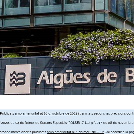
 Publicats
amb anterioritat al 26 d' octubre de 2021
i tramitats segons les previsions cont
3/2020, de 04 de febrer, de Sectors Especials (RDLSE) // Llei 9/2017, de 08 de novembre
e procediments oberts publicats
amb anterioritat a'l 1 de mar? de 2022
,Cal accedir a la pà