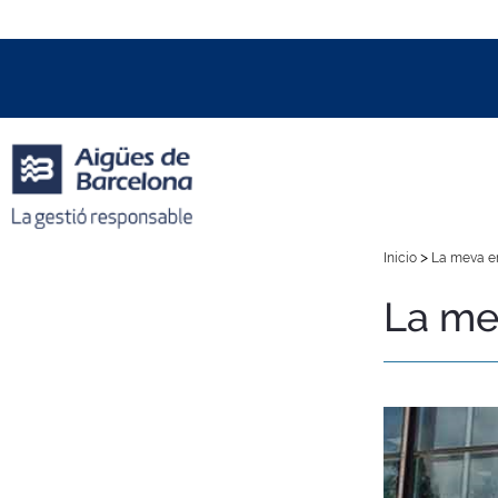
Data i hora oficial:
06/08/2026
16:39h
+01:00 CET
>
Inicio
La meva e
La me