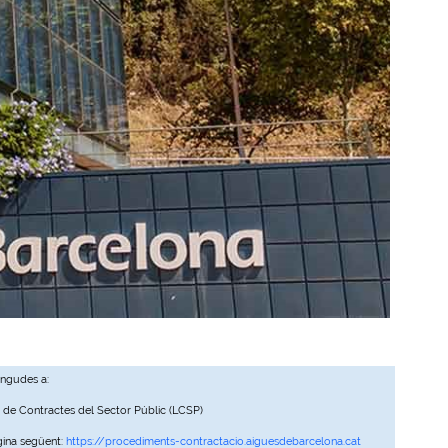
ingudes a:
, de Contractes del Sector Públic (LCSP)
gina següent:
https://procediments-contractacio.aiguesdebarcelona.cat