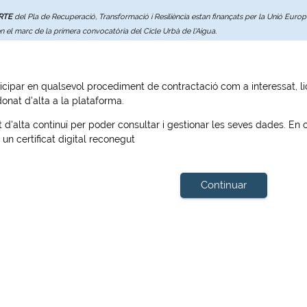
ERTE
del Pla de Recuperació, Transformació i Resiliència estan finançats per la Unió Eur
en el marc de la primera convocatòria del Cicle Urbà de l'Aigua.
icipar en qualsevol procediment de contractació com a interessat, lici
donat d'alta a la plataforma.
t d'alta continuï per poder consultar i gestionar les seves dades. En ca
un certificat digital reconegut
Continuar