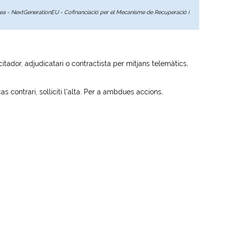
opea - NextGenerationEU - Cofinanciació per el Mecanisme de Recuperació i
tador, adjudicatari o contractista per mitjans telemàtics,
s contrari, solliciti l'alta. Per a ambdues accions,