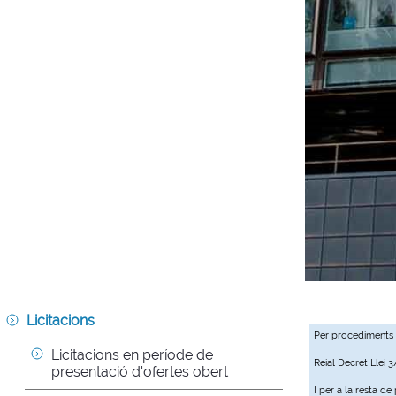
Licitacions
Per procediments
Licitacions en període de 
Reial Decret Llei 
presentació d'ofertes obert
I per a la resta d