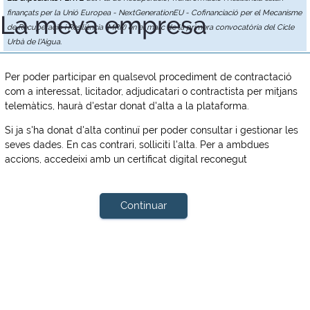
finançats per la Unió Europea - NextGenerationEU - Cofinanciació per el Mecanisme
La meva empresa
de Recuperació i Resiliència (MRR) en el marc de la primera convocatòria del Cicle
Urbà de l'Aigua.
Per poder participar en qualsevol procediment de contractació
com a interessat, licitador, adjudicatari o contractista per mitjans
telemàtics, haurà d'estar donat d'alta a la plataforma.
Si ja s'ha donat d'alta continuï per poder consultar i gestionar les
seves dades. En cas contrari, solliciti l'alta. Per a ambdues
accions, accedeixi amb un certificat digital reconegut
Continuar