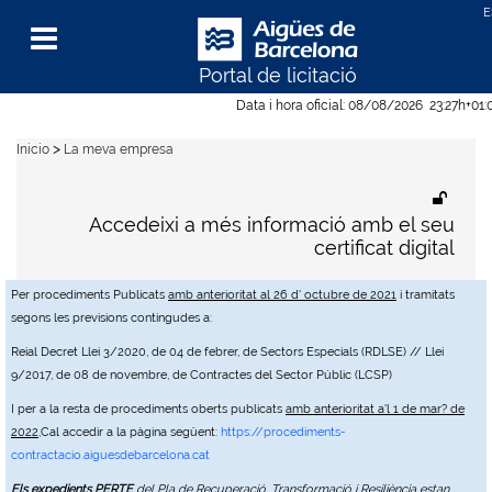
Portal de licitació
Menu
Data i hora oficial:
08/08/2026
23:27h
+01:
>
Inicio
La meva empresa
Accedeixi a més informació amb el seu
certificat digital
Per procediments Publicats
amb anterioritat al 26 d' octubre de 2021
i tramitats
segons les previsions contingudes a:
Reial Decret Llei 3/2020, de 04 de febrer, de Sectors Especials (RDLSE) // Llei
9/2017, de 08 de novembre, de Contractes del Sector Públic (LCSP)
I per a la resta de procediments oberts publicats
amb anterioritat a'l 1 de mar? de
2022
,Cal accedir a la pàgina següent:
https://procediments-
contractacio.aiguesdebarcelona.cat
Els expedients PERTE
del Pla de Recuperació, Transformació i Resiliència estan