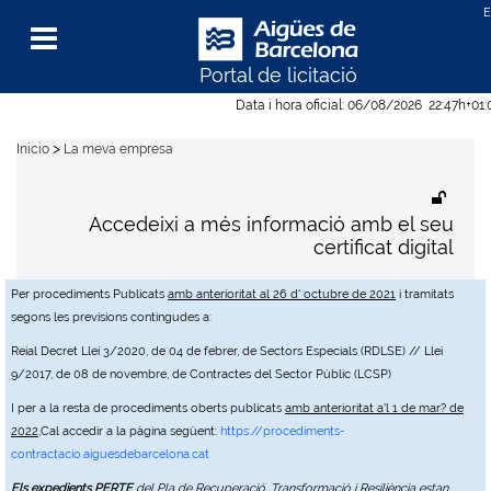
Portal de licitació
Menu
Data i hora oficial:
06/08/2026
22:47h
+01
>
Inicio
La meva empresa
Accedeixi a més informació amb el seu
certificat digital
Per procediments Publicats
amb anterioritat al 26 d' octubre de 2021
i tramitats
segons les previsions contingudes a:
Reial Decret Llei 3/2020, de 04 de febrer, de Sectors Especials (RDLSE) // Llei
9/2017, de 08 de novembre, de Contractes del Sector Públic (LCSP)
I per a la resta de procediments oberts publicats
amb anterioritat a'l 1 de mar? de
2022
,Cal accedir a la pàgina següent:
https://procediments-
contractacio.aiguesdebarcelona.cat
Els expedients PERTE
del Pla de Recuperació, Transformació i Resiliència estan