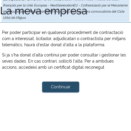
finançats per la Unió Europea - NextGenerationEU - Cofinanciació per el Mecanisme
La meva empresa
de Recuperació i Resiliència (MRR) en el marc de la primera convocatòria del Cicle
Urbà de l'Aigua.
Per poder participar en qualsevol procediment de contractació
com a interessat, licitador, adjudicatari o contractista per mitjans
telemàtics, haurà d'estar donat d'alta a la plataforma.
Si ja s'ha donat d'alta continuï per poder consultar i gestionar les
seves dades. En cas contrari, solliciti l'alta. Per a ambdues
accions, accedeixi amb un certificat digital reconegut
Continuar