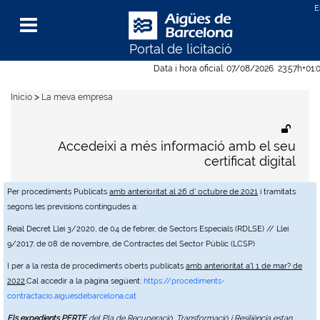
Portal de licitació
Menu
Data i hora oficial:
07/08/2026
23:57h
+01:
>
Inicio
La meva empresa
Accedeixi a més informació amb el seu
certificat digital
Per procediments Publicats
amb anterioritat al 26 d' octubre de 2021
i tramitats
segons les previsions contingudes a:
Reial Decret Llei 3/2020, de 04 de febrer, de Sectors Especials (RDLSE) // Llei
9/2017, de 08 de novembre, de Contractes del Sector Públic (LCSP)
I per a la resta de procediments oberts publicats
amb anterioritat a'l 1 de mar? de
2022
,Cal accedir a la pàgina següent:
https://procediments-
contractacio.aiguesdebarcelona.cat
Els expedients PERTE
del Pla de Recuperació, Transformació i Resiliència estan