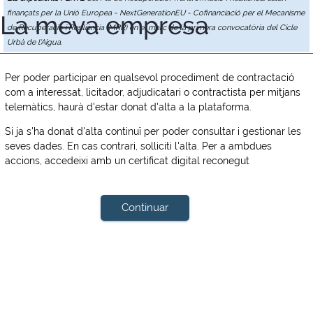
finançats per la Unió Europea - NextGenerationEU - Cofinanciació per el Mecanisme
La meva empresa
de Recuperació i Resiliència (MRR) en el marc de la primera convocatòria del Cicle
Urbà de l'Aigua.
Per poder participar en qualsevol procediment de contractació
com a interessat, licitador, adjudicatari o contractista per mitjans
telemàtics, haurà d'estar donat d'alta a la plataforma.
Si ja s'ha donat d'alta continuï per poder consultar i gestionar les
seves dades. En cas contrari, solliciti l'alta. Per a ambdues
accions, accedeixi amb un certificat digital reconegut
Continuar