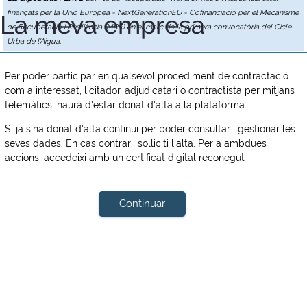
finançats per la Unió Europea - NextGenerationEU - Cofinanciació per el Mecanisme
La meva empresa
de Recuperació i Resiliència (MRR) en el marc de la primera convocatòria del Cicle
Urbà de l'Aigua.
Per poder participar en qualsevol procediment de contractació
com a interessat, licitador, adjudicatari o contractista per mitjans
telemàtics, haurà d'estar donat d'alta a la plataforma.
Si ja s'ha donat d'alta continuï per poder consultar i gestionar les
seves dades. En cas contrari, solliciti l'alta. Per a ambdues
accions, accedeixi amb un certificat digital reconegut
Continuar