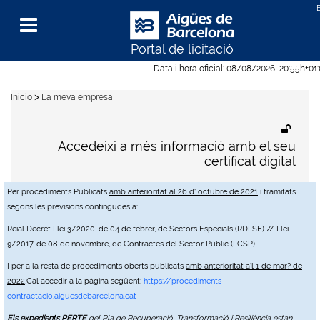
Portal de licitació
Menu
Data i hora oficial:
08/08/2026
20:55h
+01
>
Inicio
La meva empresa
Accedeixi a més informació amb el seu
certificat digital
Per procediments Publicats
amb anterioritat al 26 d' octubre de 2021
i tramitats
segons les previsions contingudes a:
Reial Decret Llei 3/2020, de 04 de febrer, de Sectors Especials (RDLSE) // Llei
9/2017, de 08 de novembre, de Contractes del Sector Públic (LCSP)
I per a la resta de procediments oberts publicats
amb anterioritat a'l 1 de mar? de
2022
,Cal accedir a la pàgina següent:
https://procediments-
contractacio.aiguesdebarcelona.cat
Els expedients PERTE
del Pla de Recuperació, Transformació i Resiliència estan