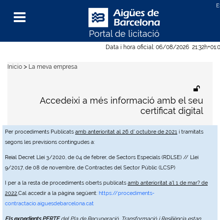
Portal de licitació
Menu
Data i hora oficial:
06/08/2026
21:32h
+01:
>
Inicio
La meva empresa
Accedeixi a més informació amb el seu
certificat digital
Per procediments Publicats
amb anterioritat al 26 d' octubre de 2021
i tramitats
segons les previsions contingudes a:
Reial Decret Llei 3/2020, de 04 de febrer, de Sectors Especials (RDLSE) // Llei
9/2017, de 08 de novembre, de Contractes del Sector Públic (LCSP)
I per a la resta de procediments oberts publicats
amb anterioritat a'l 1 de mar? de
2022
,Cal accedir a la pàgina següent:
https://procediments-
contractacio.aiguesdebarcelona.cat
Els expedients PERTE
del Pla de Recuperació, Transformació i Resiliència estan