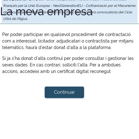
finançats per la Unió Europea - NextGenerationEU - Cofinanciació per el Mecanisme
La meva empresa
de Recuperació i Resiliència (MRR) en el marc de la primera convocatòria del Cicle
Urbà de l'Aigua.
Per poder participar en qualsevol procediment de contractació
com a interessat, licitador, adjudicatari o contractista per mitjans
telemàtics, haurà d'estar donat d'alta a la plataforma.
Si ja s'ha donat d'alta continuï per poder consultar i gestionar les
seves dades. En cas contrari, solliciti l'alta. Per a ambdues
accions, accedeixi amb un certificat digital reconegut
Continuar