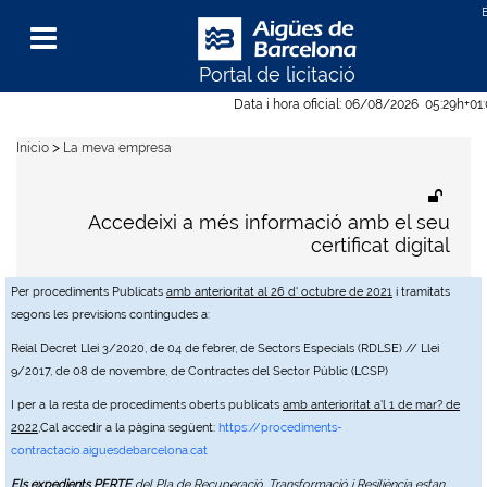
Portal de licitació
Menu
Data i hora oficial:
06/08/2026
05:29h
+01
>
Inicio
La meva empresa
Accedeixi a més informació amb el seu
certificat digital
Per procediments Publicats
amb anterioritat al 26 d' octubre de 2021
i tramitats
segons les previsions contingudes a:
Reial Decret Llei 3/2020, de 04 de febrer, de Sectors Especials (RDLSE) // Llei
9/2017, de 08 de novembre, de Contractes del Sector Públic (LCSP)
I per a la resta de procediments oberts publicats
amb anterioritat a'l 1 de mar? de
2022
,Cal accedir a la pàgina següent:
https://procediments-
contractacio.aiguesdebarcelona.cat
Els expedients PERTE
del Pla de Recuperació, Transformació i Resiliència estan