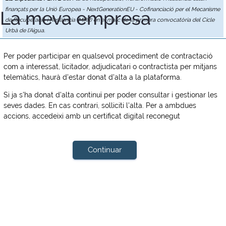
finançats per la Unió Europea - NextGenerationEU - Cofinanciació per el Mecanisme
La meva empresa
de Recuperació i Resiliència (MRR) en el marc de la primera convocatòria del Cicle
Urbà de l'Aigua.
Per poder participar en qualsevol procediment de contractació
com a interessat, licitador, adjudicatari o contractista per mitjans
telemàtics, haurà d'estar donat d'alta a la plataforma.
Si ja s'ha donat d'alta continuï per poder consultar i gestionar les
seves dades. En cas contrari, solliciti l'alta. Per a ambdues
accions, accedeixi amb un certificat digital reconegut
Continuar