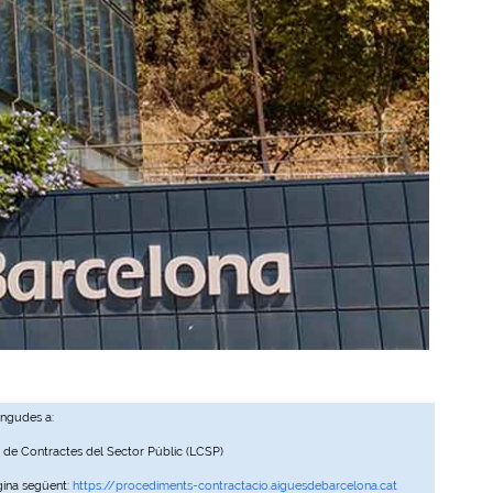
ingudes a:
, de Contractes del Sector Públic (LCSP)
gina següent:
https://procediments-contractacio.aiguesdebarcelona.cat