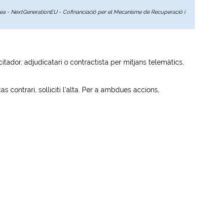
opea - NextGenerationEU - Cofinanciació per el Mecanisme de Recuperació i
tador, adjudicatari o contractista per mitjans telemàtics,
s contrari, solliciti l'alta. Per a ambdues accions,