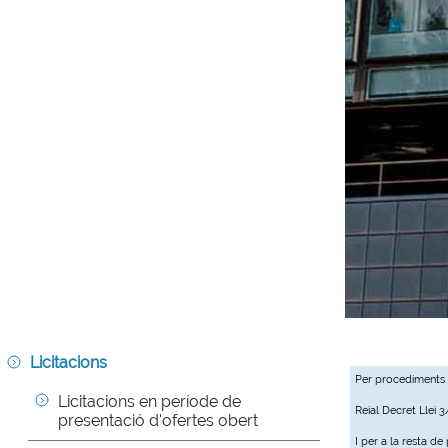
Licitacions
Per procediments
Licitacions en període de 
Reial Decret Llei 
presentació d'ofertes obert
I per a la resta d