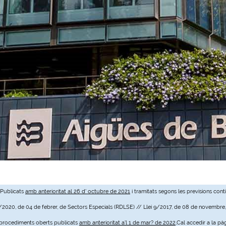
 Publicats
amb anterioritat al 26 d' octubre de 2021
i tramitats segons les previsions cont
3/2020, de 04 de febrer, de Sectors Especials (RDLSE) // Llei 9/2017, de 08 de novembre
e procediments oberts publicats
amb anterioritat a'l 1 de mar? de 2022
,Cal accedir a la pà