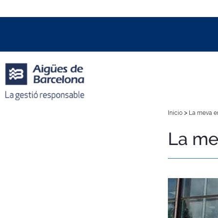
Data i hora oficial:
07/08/2026
18:28h
+01:00 CET
>
Inicio
La meva e
La me