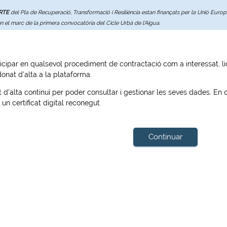
ERTE
del Pla de Recuperació, Transformació i Resiliència estan finançats per la Unió Eur
en el marc de la primera convocatòria del Cicle Urbà de l'Aigua.
icipar en qualsevol procediment de contractació com a interessat, lici
donat d'alta a la plataforma.
t d'alta continuï per poder consultar i gestionar les seves dades. En ca
un certificat digital reconegut
Continuar