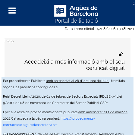
Portal de licitació
Menu
Data i hora oficial:
07/08/2026
07:18h
+01:
Inicio
Accedeixi a més informació amb el seu
certificat digital
Per procediments Publicats
amb anterioritat al 26 d' octubre de 2021
i tramitats
segons les previsions contingudes a:
Reial Decret Llei 3/2020, de 04 de febrer, de Sectors Especials (RDLSE) // Llei
9/2017, de 08 de novembre, de Contractes del Sector Públic (LCSP)
I per a la resta de procediments oberts publicats
amb anterioritat a'l 1 de mar? de
2022
,Cal accedir a la pàgina següent:
https://procediments-
contractacio.aiguesdebarcelona.cat
Els expedients PERTE
del Pla de Recuperació, Transformació i Resiliència estan