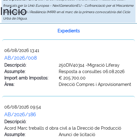
finançats per la Unió Europea - NextGenerationEU - Cofinanciació per el Mecanisme
Inicio
de Recuperació i Resiliència (MRR) en el marc de la primera convocatòria del Cicle
Urbà de l'Aigua.
Expedients
06/08/2026 13:41
AB/2026/008
Descripció:
250DIV40314 -Migració Liferay
Assumpte:
Resposta a consultes 06.08.2026
Import amb Impostos:
€ 205.700,00
Àrea:
Direcció Compres i Aprovisionament
06/08/2026 09:54
AB/2026/186
Descripció:
Acord Marc treballs d obra civil a la Direcció de Producció
Assumpte:
Anunci de licitació