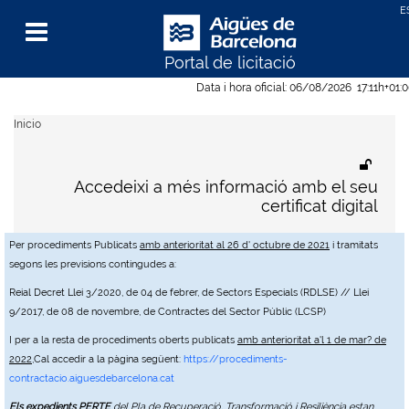
Portal de licitació
Menu
Data i hora oficial:
06/08/2026
17:11h
+01:
Inicio
Accedeixi a més informació amb el seu
certificat digital
Per procediments Publicats
amb anterioritat al 26 d' octubre de 2021
i tramitats
segons les previsions contingudes a:
Reial Decret Llei 3/2020, de 04 de febrer, de Sectors Especials (RDLSE) // Llei
9/2017, de 08 de novembre, de Contractes del Sector Públic (LCSP)
I per a la resta de procediments oberts publicats
amb anterioritat a'l 1 de mar? de
2022
,Cal accedir a la pàgina següent:
https://procediments-
contractacio.aiguesdebarcelona.cat
Els expedients PERTE
del Pla de Recuperació, Transformació i Resiliència estan