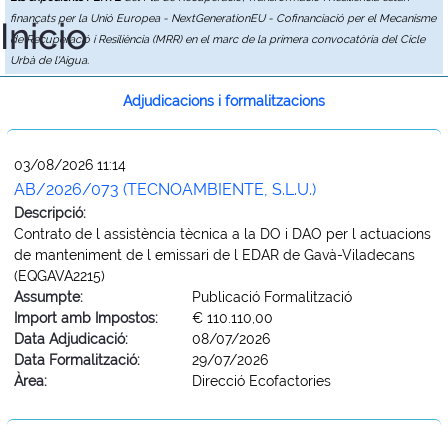
finançats per la Unió Europea - NextGenerationEU - Cofinanciació per el Mecanisme
Inicio
de Recuperació i Resiliència (MRR) en el marc de la primera convocatòria del Cicle
Urbà de l'Aigua.
Adjudicacions i formalitzacions
03/08/2026 11:14
AB/2026/073 (TECNOAMBIENTE, S.L.U.)
Descripció:
Contrato de l assistència tècnica a la DO i DAO per l actuacions
de manteniment de l emissari de l EDAR de Gavà-Viladecans
(EQGAVA2215)
Assumpte:
Publicació Formalització
Import amb Impostos:
€ 110.110,00
Data Adjudicació:
08/07/2026
Data Formalització:
29/07/2026
Àrea:
Direcció Ecofactories