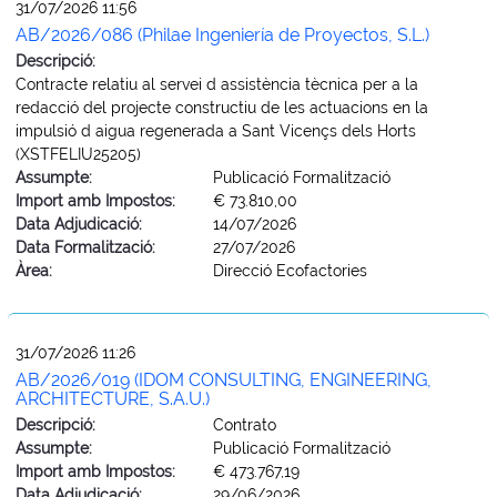
31/07/2026 11:56
AB/2026/086 (Philae Ingeniería de Proyectos, S.L.)
Descripció:
Contracte relatiu al servei d assistència tècnica per a la
redacció del projecte constructiu de les actuacions en la
impulsió d aigua regenerada a Sant Vicençs dels Horts
(XSTFELIU25205)
Assumpte:
Publicació Formalització
Import amb Impostos:
€ 73.810,00
Data Adjudicació:
14/07/2026
Data Formalització:
27/07/2026
Àrea:
Direcció Ecofactories
31/07/2026 11:26
AB/2026/019 (IDOM CONSULTING, ENGINEERING,
ARCHITECTURE, S.A.U.)
Descripció:
Contrato
Assumpte:
Publicació Formalització
Import amb Impostos:
€ 473.767,19
Data Adjudicació:
29/06/2026