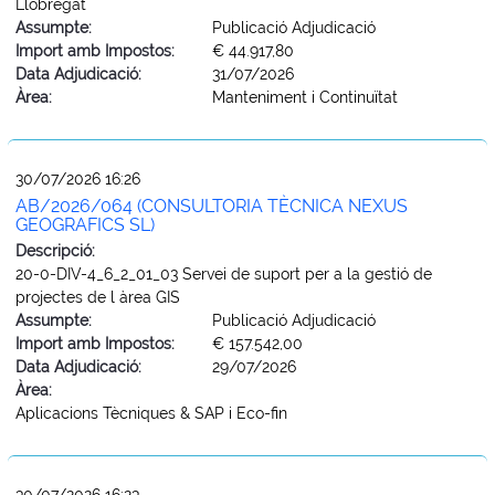
Llobregat
Assumpte:
Publicació Adjudicació
Import amb Impostos:
€ 44.917,80
Data Adjudicació:
31/07/2026
Àrea:
Manteniment i Continuïtat
30/07/2026 16:26
AB/2026/064 (CONSULTORIA TÈCNICA NEXUS
GEOGRAFICS SL)
Descripció:
20-0-DIV-4_6_2_01_03 Servei de suport per a la gestió de
projectes de l àrea GIS
Assumpte:
Publicació Adjudicació
Import amb Impostos:
€ 157.542,00
Data Adjudicació:
29/07/2026
Àrea:
Aplicacions Tècniques & SAP i Eco-fin
30/07/2026 16:23