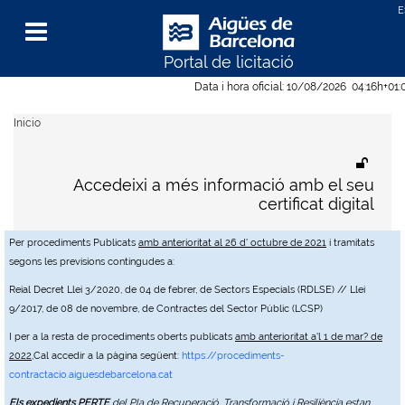
Portal de licitació
Menu
Data i hora oficial:
10/08/2026
04:16h
+01:
Inicio
Accedeixi a més informació amb el seu
certificat digital
Per procediments Publicats
amb anterioritat al 26 d' octubre de 2021
i tramitats
segons les previsions contingudes a:
Reial Decret Llei 3/2020, de 04 de febrer, de Sectors Especials (RDLSE) // Llei
9/2017, de 08 de novembre, de Contractes del Sector Públic (LCSP)
I per a la resta de procediments oberts publicats
amb anterioritat a'l 1 de mar? de
2022
,Cal accedir a la pàgina següent:
https://procediments-
contractacio.aiguesdebarcelona.cat
Els expedients PERTE
del Pla de Recuperació, Transformació i Resiliència estan