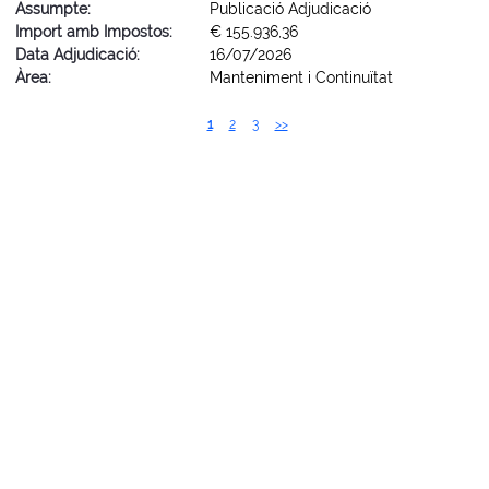
Assumpte:
Publicació Adjudicació
Import amb Impostos:
€ 155.936,36
Data Adjudicació:
16/07/2026
Àrea:
Manteniment i Continuïtat
1
2
3
>>