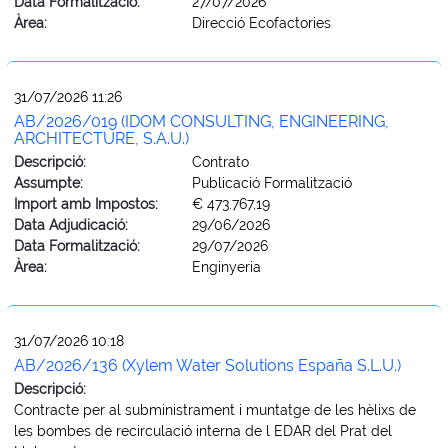
Data Formalització:
27/07/2026
Àrea:
Direcció Ecofactories
31/07/2026 11:26
AB/2026/019 (IDOM CONSULTING, ENGINEERING,
ARCHITECTURE, S.A.U.)
Descripció:
Contrato
Assumpte:
Publicació Formalització
Import amb Impostos:
€ 473.767,19
Data Adjudicació:
29/06/2026
Data Formalització:
29/07/2026
Àrea:
Enginyeria
31/07/2026 10:18
AB/2026/136 (Xylem Water Solutions España S.L.U.)
Descripció:
Contracte per al subministrament i muntatge de les hèlixs de
les bombes de recirculació interna de l EDAR del Prat del