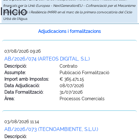
finançats per la Unió Europea - NextGenerationEU - Cofinanciació per el Mecanisme
Inicio
de Recuperació i Resiliència (MRR) en el marc de la primera convocatòria del Cicle
Urbà de l'Aigua.
Adjudicacions i formalitzacions
07/08/2026 09:26
AB/2026/074 (ARTEOS DIGITAL, S.L.)
Descripció:
Contrato
Assumpte:
Publicació Formalització
Import amb Impostos:
€ 365.471,15
Data Adjudicació:
08/07/2026
Data Formalització:
31/07/2026
Àrea:
Processos Comercials
03/08/2026 11:14
AB/2026/073 (TECNOAMBIENTE, S.L.U.)
Descripció: