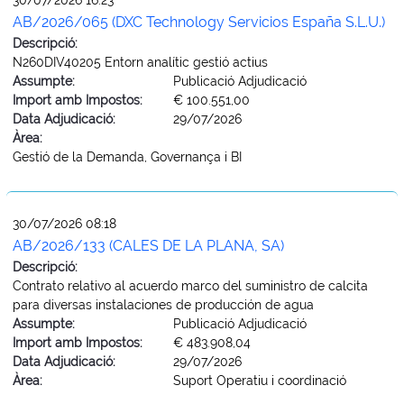
AB/2026/065 (DXC Technology Servicios España S.L.U.)
Descripció:
N260DIV40205 Entorn analític gestió actius
Assumpte:
Publicació Adjudicació
Import amb Impostos:
€ 100.551,00
Data Adjudicació:
29/07/2026
Àrea:
Gestió de la Demanda, Governança i BI
30/07/2026 08:18
AB/2026/133 (CALES DE LA PLANA, SA)
Descripció:
Contrato relativo al acuerdo marco del suministro de calcita
para diversas instalaciones de producción de agua
Assumpte:
Publicació Adjudicació
Import amb Impostos:
€ 483.908,04
Data Adjudicació:
29/07/2026
Àrea:
Suport Operatiu i coordinació