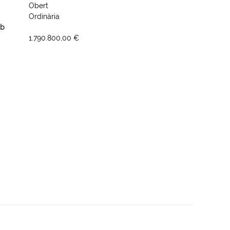
Obert
Ordinària
mb
1.790.800,00 €