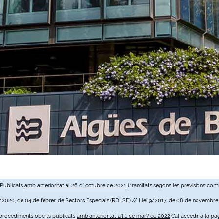
 Publicats
amb anterioritat al 26 d' octubre de 2021
i tramitats segons les previsions cont
3/2020, de 04 de febrer, de Sectors Especials (RDLSE) // Llei 9/2017, de 08 de novembre
e procediments oberts publicats
amb anterioritat a'l 1 de mar? de 2022
,Cal accedir a la pà