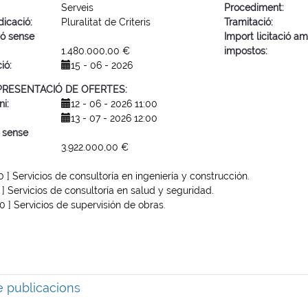
Serveis
Procediment
dicació
Pluralitat de Criteris
Tramitació
ió sense
Import licitació a
1.480.000,00 €
impostos
ció
15 - 06 - 2026
 PRESENTACIÓ DE OFERTES
ni
12 - 06 - 2026 11:00
13 - 07 - 2026 12:00
 sense
3.922.000,00 €
0 ]
Servicios de consultoría en ingeniería y construcción.
 ]
Servicios de consultoría en salud y seguridad.
0 ]
Servicios de supervisión de obras.
de publicacions