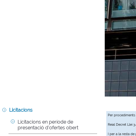
Licitacions
Per procediments
Licitacions en període de 
Reial Decret Llei 
presentació d'ofertes obert
I per a la resta d