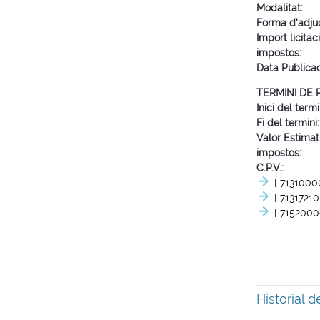
Modalitat
Forma d'adju
Import licitac
impostos
Data Publica
TERMINI DE
Inici del termi
Fi del termini
Valor Estimat
impostos
C.P.V.
[ 7131000
[ 71317210
[ 7152000
Historial 