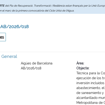
ERTE
del Pla de Recuperació, Transformació i Resiliència estan finançats per la Unió Eur
en el marc de la primera convocatòria del Cicle Urbà de l'Aigua.
: AB/2026/018
ues
ó General
Aigües de Barcelona
Àrea
AB/2026/018
Objecte
Técnica para la C
ejecución de los t
inversión incluido
abastecimiento, el
de saneamiento y 
alcantarillado mu
Metropolitana de Ge