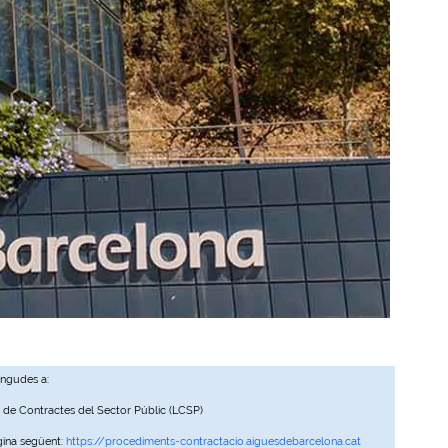
ingudes a:
, de Contractes del Sector Públic (LCSP)
gina següent:
https://procediments-contractacio.aiguesdebarcelona.cat