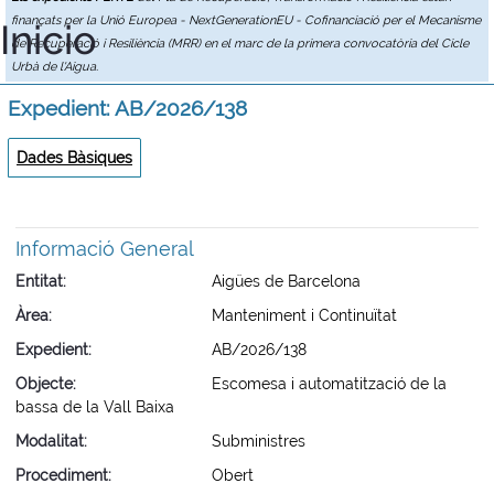
finançats per la Unió Europea - NextGenerationEU - Cofinanciació per el Mecanisme
Inicio
de Recuperació i Resiliència (MRR) en el marc de la primera convocatòria del Cicle
Urbà de l'Aigua.
Expedient: AB/2026/138
Dades Bàsiques
Informació General
Entitat
Aigües de Barcelona
Àrea
Manteniment i Continuïtat
Expedient
AB/2026/138
Objecte
Escomesa i automatització de la
bassa de la Vall Baixa
Modalitat
Subministres
Procediment
Obert