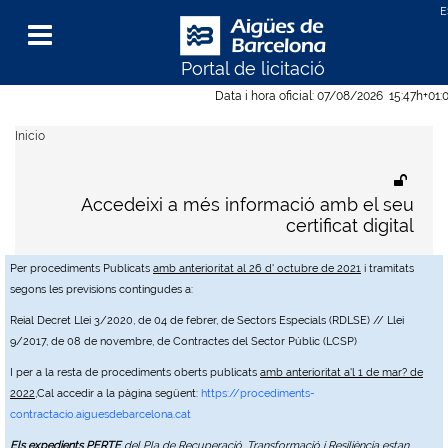
Portal de licitació
Menu
Data i hora oficial:
07/08/2026
15:47h
+01:
Inicio
Accedeixi a més informació amb el seu
certificat digital
Per procediments Publicats
amb anterioritat al 26 d' octubre de 2021
i tramitats
segons les previsions contingudes a:
Reial Decret Llei 3/2020, de 04 de febrer, de Sectors Especials (RDLSE) // Llei
9/2017, de 08 de novembre, de Contractes del Sector Públic (LCSP)
I per a la resta de procediments oberts publicats
amb anterioritat a'l 1 de mar? de
2022
,Cal accedir a la pàgina següent:
https://procediments-
contractacio.aiguesdebarcelona.cat
Els expedients PERTE
del Pla de Recuperació, Transformació i Resiliència estan