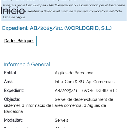
finançats per la Unió Europea - NextGenerationEU - Cofinanciació per el Mecanisme
Inicio
de Recuperació i Resiliència (MRR) en el marc de la primera convocatòria del Cicle
Urbà de l'Aigua.
Expedient: AB/2025/211 (WORLDGRID, S.L.)
Dades Bàsiques
Informació General
Entitat
Aigües de Barcelona
Àrea
Infra-Com & SU. Ap. Comercials
Expedient
AB/2025/211 (WORLDGRID, S.L.)
Objecte
Servei de desenvolupament de
sistemes d Informació de l àrea comercial d Aigües de
Barcelona
Modalitat
Serveis