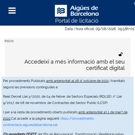
Portal de licitació
Menu
Data i hora oficial:
09/08/2026
09:58h
+01
Inicio
Accedeixi a més informació amb el seu
certificat digital
Per procediments Publicats
amb anterioritat al 26 d' octubre de 2021
i tramitats
segons les previsions contingudes a:
Reial Decret Llei 3/2020, de 04 de febrer, de Sectors Especials (RDLSE) // Llei
9/2017, de 08 de novembre, de Contractes del Sector Públic (LCSP)
I per a la resta de procediments oberts publicats
amb anterioritat a'l 1 de mar? de
2022
,Cal accedir a la pàgina següent:
https://procediments-
contractacio.aiguesdebarcelona.cat
Els expedients PERTE
del Pla de Recuperació, Transformació i Resiliència estan