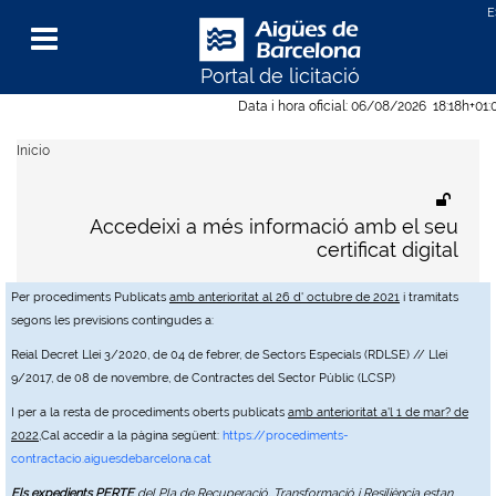
Portal de licitació
Menu
Data i hora oficial:
06/08/2026
18:18h
+01:
Inicio
Accedeixi a més informació amb el seu
certificat digital
Per procediments Publicats
amb anterioritat al 26 d' octubre de 2021
i tramitats
segons les previsions contingudes a:
Reial Decret Llei 3/2020, de 04 de febrer, de Sectors Especials (RDLSE) // Llei
9/2017, de 08 de novembre, de Contractes del Sector Públic (LCSP)
I per a la resta de procediments oberts publicats
amb anterioritat a'l 1 de mar? de
2022
,Cal accedir a la pàgina següent:
https://procediments-
contractacio.aiguesdebarcelona.cat
Els expedients PERTE
del Pla de Recuperació, Transformació i Resiliència estan