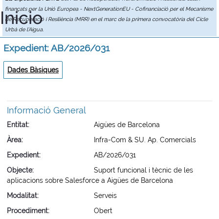
finançats per la Unió Europea - NextGenerationEU - Cofinanciació per el Mecanisme
Inicio
de Recuperació i Resiliència (MRR) en el marc de la primera convocatòria del Cicle
Urbà de l'Aigua.
Expedient: AB/2026/031
Dades Bàsiques
Informació General
Entitat
Aigües de Barcelona
Àrea
Infra-Com & SU. Ap. Comercials
Expedient
AB/2026/031
Objecte
Suport funcional i tècnic de les
aplicacions sobre Salesforce a Aigües de Barcelona
Modalitat
Serveis
Procediment
Obert