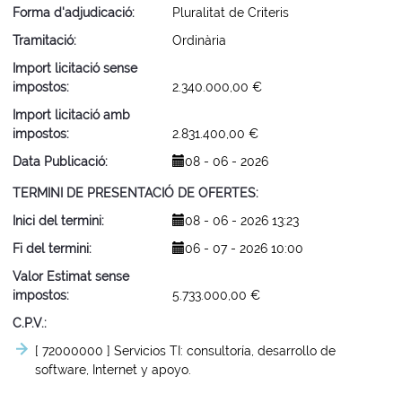
Forma d'adjudicació
Pluralitat de Criteris
Tramitació
Ordinària
Import licitació sense
impostos
2.340.000,00 €
Import licitació amb
impostos
2.831.400,00 €
Data Publicació
08 - 06 - 2026
TERMINI DE PRESENTACIÓ DE OFERTES
Inici del termini
08 - 06 - 2026 13:23
Fi del termini
06 - 07 - 2026 10:00
Valor Estimat sense
impostos
5.733.000,00 €
C.P.V.
[ 72000000 ]
Servicios TI: consultoría, desarrollo de
software, Internet y apoyo.