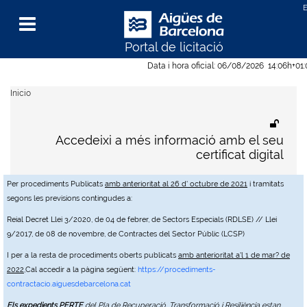
Portal de licitació
Menu
Data i hora oficial:
06/08/2026
14:06h
+01
Inicio
Accedeixi a més informació amb el seu
certificat digital
Per procediments Publicats
amb anterioritat al 26 d' octubre de 2021
i tramitats
segons les previsions contingudes a:
Reial Decret Llei 3/2020, de 04 de febrer, de Sectors Especials (RDLSE) // Llei
9/2017, de 08 de novembre, de Contractes del Sector Públic (LCSP)
I per a la resta de procediments oberts publicats
amb anterioritat a'l 1 de mar? de
2022
,Cal accedir a la pàgina següent:
https://procediments-
contractacio.aiguesdebarcelona.cat
Els expedients PERTE
del Pla de Recuperació, Transformació i Resiliència estan