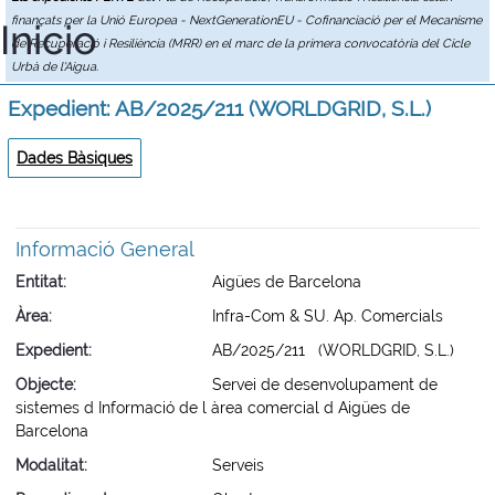
finançats per la Unió Europea - NextGenerationEU - Cofinanciació per el Mecanisme
Inicio
de Recuperació i Resiliència (MRR) en el marc de la primera convocatòria del Cicle
Urbà de l'Aigua.
Expedient: AB/2025/211 (WORLDGRID, S.L.)
Dades Bàsiques
Informació General
Entitat
Aigües de Barcelona
Àrea
Infra-Com & SU. Ap. Comercials
Expedient
AB/2025/211 (WORLDGRID, S.L.)
Objecte
Servei de desenvolupament de
sistemes d Informació de l àrea comercial d Aigües de
Barcelona
Modalitat
Serveis