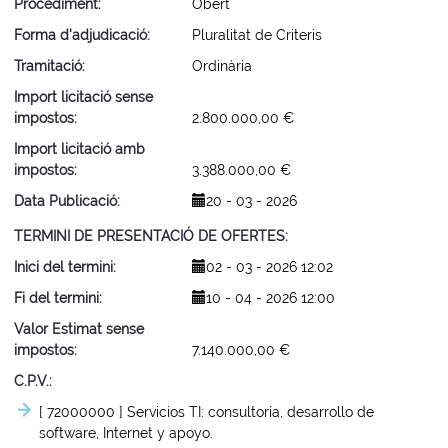
Procediment
Obert
Forma d'adjudicació
Pluralitat de Criteris
Tramitació
Ordinària
Import licitació sense
impostos
2.800.000,00 €
Import licitació amb
impostos
3.388.000,00 €
Data Publicació
20 - 03 - 2026
TERMINI DE PRESENTACIÓ DE OFERTES
Inici del termini
02 - 03 - 2026 12:02
Fi del termini
10 - 04 - 2026 12:00
Valor Estimat sense
impostos
7.140.000,00 €
C.P.V.
[ 72000000 ]
Servicios TI: consultoría, desarrollo de
software, Internet y apoyo.