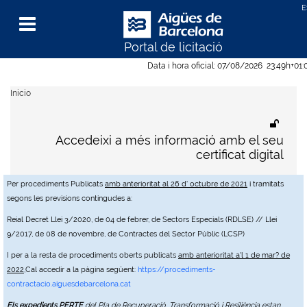
Portal de licitació
Menu
Data i hora oficial:
07/08/2026
23:49h
+01:
Inicio
Accedeixi a més informació amb el seu
certificat digital
Per procediments Publicats
amb anterioritat al 26 d' octubre de 2021
i tramitats
segons les previsions contingudes a:
Reial Decret Llei 3/2020, de 04 de febrer, de Sectors Especials (RDLSE) // Llei
9/2017, de 08 de novembre, de Contractes del Sector Públic (LCSP)
I per a la resta de procediments oberts publicats
amb anterioritat a'l 1 de mar? de
2022
,Cal accedir a la pàgina següent:
https://procediments-
contractacio.aiguesdebarcelona.cat
Els expedients PERTE
del Pla de Recuperació, Transformació i Resiliència estan