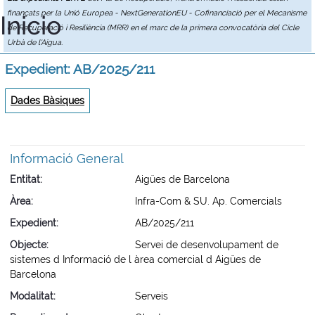
finançats per la Unió Europea - NextGenerationEU - Cofinanciació per el Mecanisme
Inicio
de Recuperació i Resiliència (MRR) en el marc de la primera convocatòria del Cicle
Urbà de l'Aigua.
Expedient: AB/2025/211
Dades Bàsiques
Informació General
Entitat
Aigües de Barcelona
Àrea
Infra-Com & SU. Ap. Comercials
Expedient
AB/2025/211
Objecte
Servei de desenvolupament de
sistemes d Informació de l àrea comercial d Aigües de
Barcelona
Modalitat
Serveis