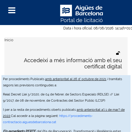
Portal de licitació
Menu
Data i hora oficial:
08/08/2026
14:14h
+01:
Inicio
Accedeixi a més informació amb el seu
certificat digital
Per procediments Publicats
amb anterioritat al 26 d' octubre de 2021
i tramitats
segons les previsions contingudes a:
Reial Decret Llei 3/2020, de 04 de febrer, de Sectors Especials (RDLSE) // Llei
9/2017, de 08 de novembre, de Contractes del Sector Públic (LCSP)
I per a la resta de procediments oberts publicats
amb anterioritat a'l 1 de mar? de
2022
,Cal accedir a la pàgina següent:
https://procediments-
contractacio.aiguesdebarcelona.cat
Els expedients PERTE
del Pla de Recuperació, Transformació i Resiliència estan