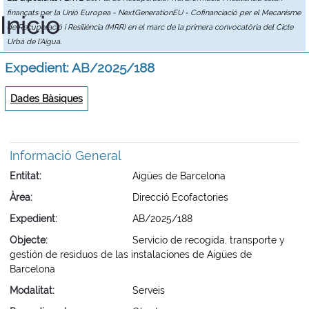
finançats per la Unió Europea - NextGenerationEU - Cofinanciació per el Mecanisme
Inicio
de Recuperació i Resiliència (MRR) en el marc de la primera convocatòria del Cicle
Urbà de l'Aigua.
Expedient: AB/2025/188
Dades Bàsiques
Informació General
Entitat
Aigües de Barcelona
Àrea
Direcció Ecofactories
Expedient
AB/2025/188
Objecte
Servicio de recogida, transporte y
gestión de residuos de las instalaciones de Aigües de
Barcelona
Modalitat
Serveis