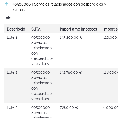
[ 90500000 ]
Servicios relacionados con desperdicios y
residuos.
Lots
Descripció
C.P.V.
Import amb Impostos
Import 
Lote 1
90500000 :
145.200,00 €
120.000
Servicios
relacionados
con
desperdicios
y residuos.
Lote 2
90500000 :
142.780,00 €
118.000
Servicios
relacionados
con
desperdicios
y residuos.
Lote 3
90500000 :
7.260,00 €
6.000,0
Servicios