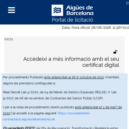
Portal de licitació
Menu
Data i hora oficial:
06/08/2026
11:32h
+01:
Inicio
Accedeixi a més informació amb el seu
certificat digital
Per procediments Publicats
amb anterioritat al 26 d' octubre de 2021
i tramitats
segons les previsions contingudes a:
Reial Decret Llei 3/2020, de 04 de febrer, de Sectors Especials (RDLSE) // Llei
9/2017, de 08 de novembre, de Contractes del Sector Públic (LCSP)
I per a la resta de procediments oberts publicats
amb anterioritat a'l 1 de mar? de
2022
,Cal accedir a la pàgina següent:
https://procediments-
contractacio.aiguesdebarcelona.cat
Els expedients PERTE
del Pla de Recuperació, Transformació i Resiliència estan