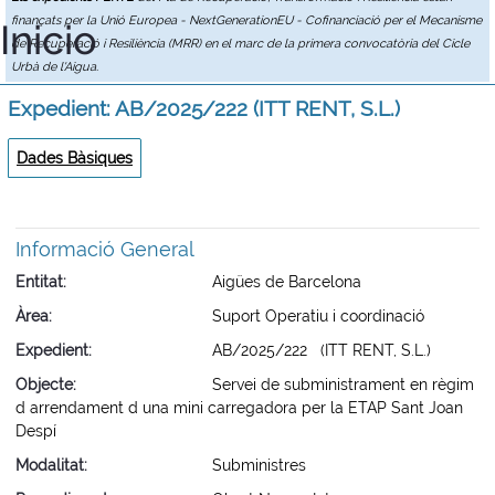
finançats per la Unió Europea - NextGenerationEU - Cofinanciació per el Mecanisme
Inicio
de Recuperació i Resiliència (MRR) en el marc de la primera convocatòria del Cicle
Urbà de l'Aigua.
Expedient: AB/2025/222 (ITT RENT, S.L.)
Dades Bàsiques
Informació General
Entitat
Aigües de Barcelona
Àrea
Suport Operatiu i coordinació
Expedient
AB/2025/222 (ITT RENT, S.L.)
Objecte
Servei de subministrament en règim
d arrendament d una mini carregadora per la ETAP Sant Joan
Despí
Modalitat
Subministres