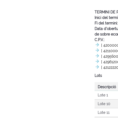
TERMINI DE
Inici del termi
Fi del termini
Data d'obertu
de sobre eco
C.P.V.
[ 420000
[ 4211000
[ 429560
[ 4296120
[ 4212222
Lots
Descripció
Lote 1
Lote 10
Lote 11