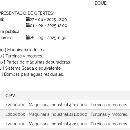
DOUE
 PRESENTACIÓ DE OFERTES
ni
27 - 06 - 2025 12:00
01 - 08 - 2025 12:00
ra pública
nòmic
26 - 09 - 2025 11:30
00 ]
Maquinaria industrial.
0 ]
Turbinas y motores.
00 ]
Partes de máquinas depuradoras.
0 ]
Sistema Scada o equivalente.
0 ]
Bombas para aguas residuales.
C.P.V.
42000000 : Maquinaria industrial.
42110000 : Turbinas y motores.
42000000 : Maquinaria industrial.
42110000 : Turbinas y motores.
42000000 : Maquinaria industrial.
42110000 : Turbinas y motores.