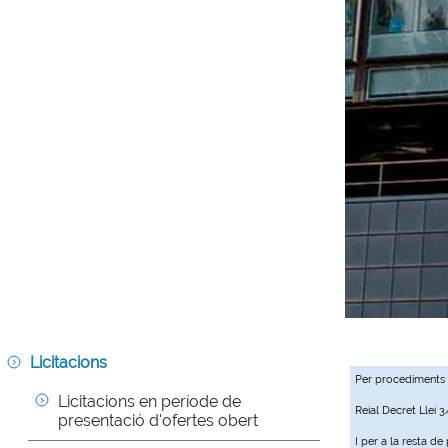
Licitacions
Per procediments
Licitacions en període de 
Reial Decret Llei 
presentació d'ofertes obert
I per a la resta d