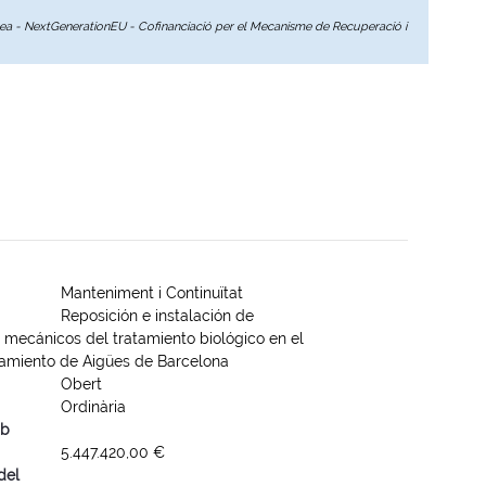
opea - NextGenerationEU - Cofinanciació per el Mecanisme de Recuperació i
Manteniment i Continuïtat
Reposición e instalación de
 mecánicos del tratamiento biológico en el
amiento de Aigües de Barcelona
Obert
Ordinària
mb
5.447.420,00 €
del