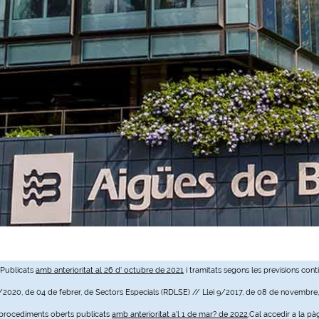
 Publicats
amb anterioritat al 26 d' octubre de 2021
i tramitats segons les previsions cont
3/2020, de 04 de febrer, de Sectors Especials (RDLSE) // Llei 9/2017, de 08 de novembre
e procediments oberts publicats
amb anterioritat a'l 1 de mar? de 2022
,Cal accedir a la pà