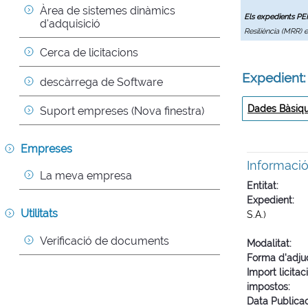
Àrea de sistemes dinàmics 
Els expedients P
d'adquisició
Resiliència (MRR) 
Cerca de licitacions
Expedient:
descàrrega de Software
Dades Bàsiq
Suport empreses (Nova finestra)
Empreses
Informaci
La meva empresa
Entitat
Expedient
Utilitats
S.A.)
Verificació de documents
Modalitat
Forma d'adju
Import licitac
impostos
Data Publica