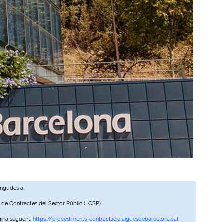
ingudes a:
, de Contractes del Sector Públic (LCSP)
gina següent:
https://procediments-contractacio.aiguesdebarcelona.cat