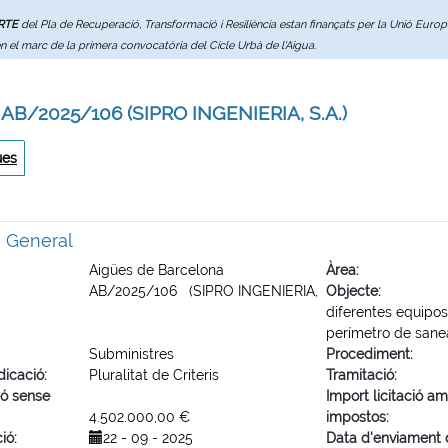
ERTE
del Pla de Recuperació, Transformació i Resiliència estan finançats per la Unió Eur
en el marc de la primera convocatòria del Cicle Urbà de l'Aigua.
 AB/2025/106 (SIPRO INGENIERIA, S.A.)
ues
ó General
Aigües de Barcelona
Àrea
AB/2025/106 (SIPRO INGENIERIA,
Objecte
diferentes equipos
perímetro de sane
Subministres
Procediment
dicació
Pluralitat de Criteris
Tramitació
ió sense
Import licitació a
4.502.000,00 €
impostos
ció
22 - 09 - 2025
Data d'enviament 