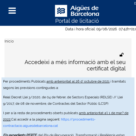
Portal de licitació
Menu
Data i hora oficial:
09/08/2026
07:42h
+01
Inicio
Accedeixi a més informació amb el seu
certificat digital
Per procediments Publicats
amb anterioritat al 26 d' octubre de 2021
i tramitats
segons les previsions contingudes a:
Reial Decret Llei 3/2020, de 04 de febrer, de Sectors Especials (RDLSE) // Llei
9/2017, de 08 de novembre, de Contractes del Sector Públic (LCSP)
I per a la resta de procediments oberts publicats
amb anterioritat a'l 1 de mar? de
2022
,Cal accedir a la pàgina següent:
https://procediments-
contractacio.aiguesdebarcelona.cat
Els expedients PERTE
del Pla de Recuperació, Transformació i Resiliència estan