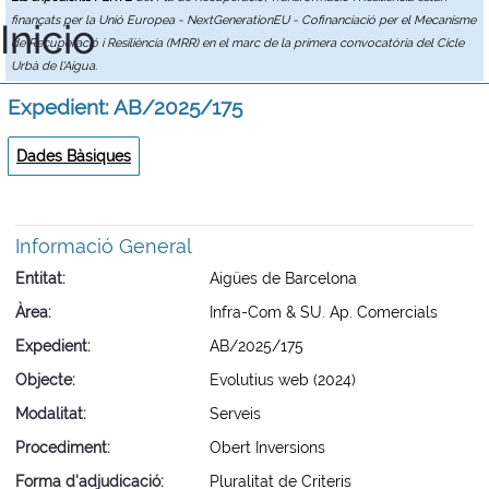
finançats per la Unió Europea - NextGenerationEU - Cofinanciació per el Mecanisme
Inicio
de Recuperació i Resiliència (MRR) en el marc de la primera convocatòria del Cicle
Urbà de l'Aigua.
Expedient: AB/2025/175
Dades Bàsiques
Informació General
Entitat
Aigües de Barcelona
Àrea
Infra-Com & SU. Ap. Comercials
Expedient
AB/2025/175
Objecte
Evolutius web (2024)
Modalitat
Serveis
Procediment
Obert Inversions
Forma d'adjudicació
Pluralitat de Criteris