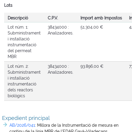
Lots
Descripció
C.P.V.
Import amb Impostos
I
Lot núm. 1:
38434000 :
51.304,00 €
4
Subministrament
Analizadores.
i instal·lació
instrumentació
del permeat
MBR
Lot núm. 2:
38434000 :
93.896,00 €
7
Subministrament
Analizadores.
i instal·lació
instrumentació
dels reactors
biològics
Expedient principal
AB/2026/041
:
Millora de la Instrumentació de mesura en
continu de la línia MBR de l’EDAR Gavà-Viladecans