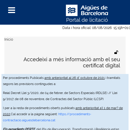
Portal de licitació
Menu
Data i hora oficial:
08/08/2026
15:19h
+01:
Inicio
Accedeixi a més informació amb el seu
certificat digital
Per procediments Publicats
amb anterioritat al 26 d' octubre de 2021
i tramitats
segons les previsions contingudes a:
Reial Decret Llei 3/2020, de 04 de febrer, de Sectors Especials (RDLSE) // Llei
9/2017, de 08 de novembre, de Contractes del Sector Públic (LCSP)
I per a la resta de procediments oberts publicats
amb anterioritat a'l 1 de mar? de
2022
,Cal accedir a la pàgina següent:
https://procediments-
contractacio.aiguesdebarcelona.cat
Els expedients PERTE
del Pla de Recuperació, Transformació i Resiliència estan