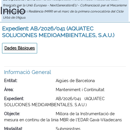
finançats per la Unió Europea - NextGenerationEU - Cofinanciació per el Mecanisme
Inicio
de Recuperació i Resiliència (MRR) en el marc de la primera convocatòria del Cicle
Urbà de l'Aigua.
Expedient: AB/2026/041 (AQUATEC
SOLUCIONES MEDIOAMBIENTALES, S.A.U.)
Dades Bàsiques
Informació General
Entitat
Aigües de Barcelona
Àrea
Manteniment i Continuïtat
Expedient
AB/2026/041 (AQUATEC
SOLUCIONES MEDIOAMBIENTALES, S.A.U.)
Objecte
Millora de la Instrumentació de
mesura en continu de la línia MBR de l’EDAR Gavà-Viladecans
Modalitat
Subministres