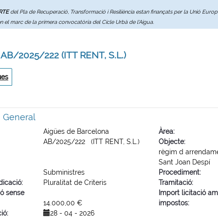
ERTE
del Pla de Recuperació, Transformació i Resiliència estan finançats per la Unió Eur
en el marc de la primera convocatòria del Cicle Urbà de l'Aigua.
 AB/2025/222 (ITT RENT, S.L.)
ues
ó General
Aigües de Barcelona
Àrea
AB/2025/222 (ITT RENT, S.L.)
Objecte
règim d arrendame
Sant Joan Despí
Subministres
Procediment
dicació
Pluralitat de Criteris
Tramitació
ió sense
Import licitació a
14.000,00 €
impostos
ció
28 - 04 - 2026