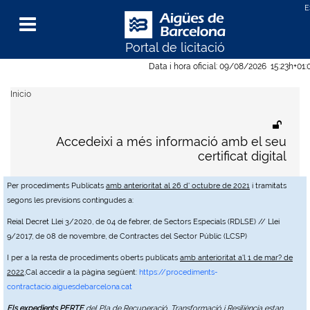
Portal de licitació
Menu
Data i hora oficial:
09/08/2026
15:23h
+01:
Inicio
Accedeixi a més informació amb el seu
certificat digital
Per procediments Publicats
amb anterioritat al 26 d' octubre de 2021
i tramitats
segons les previsions contingudes a:
Reial Decret Llei 3/2020, de 04 de febrer, de Sectors Especials (RDLSE) // Llei
9/2017, de 08 de novembre, de Contractes del Sector Públic (LCSP)
I per a la resta de procediments oberts publicats
amb anterioritat a'l 1 de mar? de
2022
,Cal accedir a la pàgina següent:
https://procediments-
contractacio.aiguesdebarcelona.cat
Els expedients PERTE
del Pla de Recuperació, Transformació i Resiliència estan