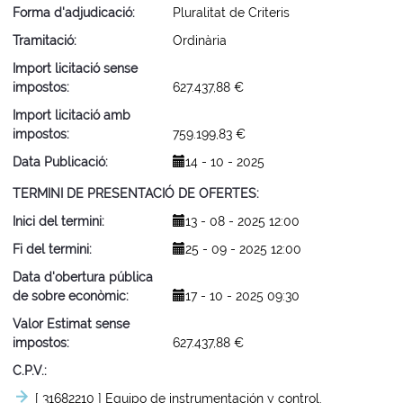
Forma d'adjudicació
Pluralitat de Criteris
Tramitació
Ordinària
Import licitació sense
impostos
627.437,88 €
Import licitació amb
impostos
759.199,83 €
Data Publicació
14 - 10 - 2025
TERMINI DE PRESENTACIÓ DE OFERTES
Inici del termini
13 - 08 - 2025 12:00
Fi del termini
25 - 09 - 2025 12:00
Data d'obertura pública
de sobre econòmic
17 - 10 - 2025 09:30
Valor Estimat sense
impostos
627.437,88 €
C.P.V.
[ 31682210 ]
Equipo de instrumentación y control.