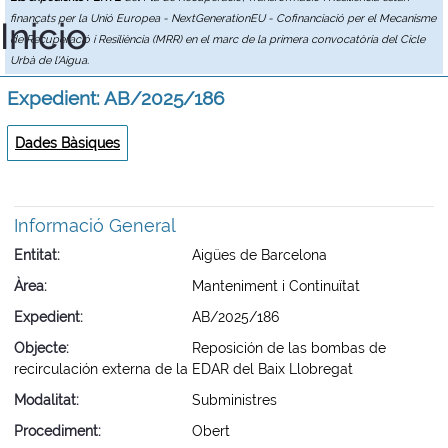
finançats per la Unió Europea - NextGenerationEU - Cofinanciació per el Mecanisme
Inicio
de Recuperació i Resiliència (MRR) en el marc de la primera convocatòria del Cicle
Urbà de l'Aigua.
Expedient: AB/2025/186
Dades Bàsiques
Informació General
Entitat
Aigües de Barcelona
Àrea
Manteniment i Continuïtat
Expedient
AB/2025/186
Objecte
Reposición de las bombas de
recirculación externa de la EDAR del Baix Llobregat
Modalitat
Subministres
Procediment
Obert