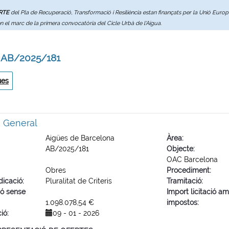
ERTE
del Pla de Recuperació, Transformació i Resiliència estan finançats per la Unió Eur
en el marc de la primera convocatòria del Cicle Urbà de l'Aigua.
: AB/2025/181
ues
ó General
Aigües de Barcelona
Àrea
AB/2025/181
Objecte
OAC Barcelona
Obres
Procediment
dicació
Pluralitat de Criteris
Tramitació
ió sense
Import licitació a
1.098.078,54 €
impostos
ció
09 - 01 - 2026