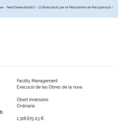
opea - NextGenerationEU - Cofinanciació per el Mecanisme de Recuperació i
Facility Management
Execució de les Obres de la nova
Obert Inversions
Ordinària
mb
1.328.675,03 €