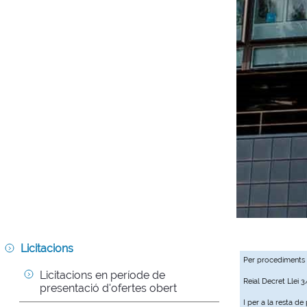
Licitacions
Per procediments
Licitacions en període de 
Reial Decret Llei 
presentació d'ofertes obert
I per a la resta d