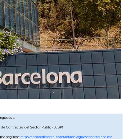
ingudes a:
, de Contractes del Sector Públic (LCSP)
gina següent:
https://procediments-contractacio.aiguesdebarcelona.cat