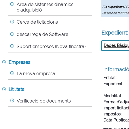
Àrea de sistemes dinàmics 
Els expedients P
d'adquisició
Resiliència (MRR) 
Cerca de licitacions
Expedient
descàrrega de Software
Dades Bàsiq
Suport empreses (Nova finestra)
Empreses
Informaci
La meva empresa
Entitat
Expedient
Utilitats
Modalitat
Verificació de documents
Forma d'adju
Import licitac
impostos
Data Publica