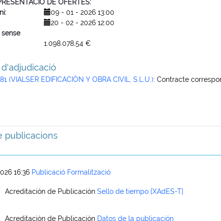
 PRESENTACIÓ DE OFERTES
ni
09 - 01 - 2026 13:00
20 - 02 - 2026 12:00
 sense
1.098.078,54 €
 d'adjudicació
1 (VIALSER EDIFICACIÓN Y OBRA CIVIL, S.L.U.)
:
Contracte correspo
de publicacions
026 16:36
Publicació Formalització
Acreditación de Publicación
Sello de tiempo [XAdES-T]
Acreditación de Publicación
Datos de la publicación