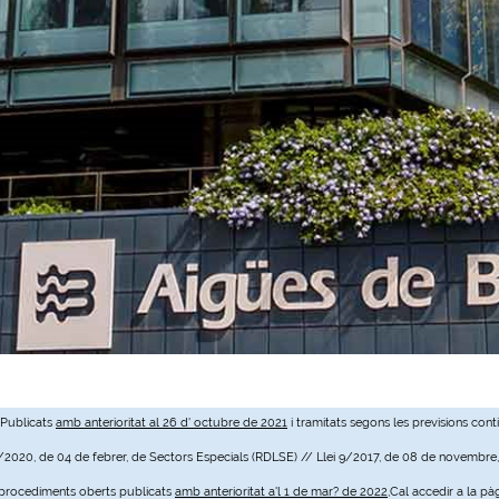
 Publicats
amb anterioritat al 26 d' octubre de 2021
i tramitats segons les previsions cont
3/2020, de 04 de febrer, de Sectors Especials (RDLSE) // Llei 9/2017, de 08 de novembre
e procediments oberts publicats
amb anterioritat a'l 1 de mar? de 2022
,Cal accedir a la pà