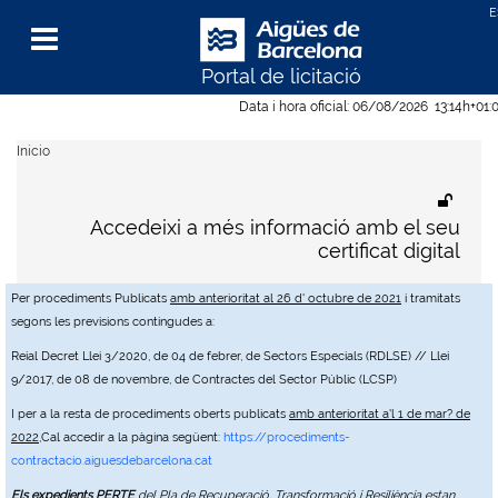
Portal de licitació
Menu
Data i hora oficial:
06/08/2026
13:14h
+01:
Inicio
Accedeixi a més informació amb el seu
certificat digital
Per procediments Publicats
amb anterioritat al 26 d' octubre de 2021
i tramitats
segons les previsions contingudes a:
Reial Decret Llei 3/2020, de 04 de febrer, de Sectors Especials (RDLSE) // Llei
9/2017, de 08 de novembre, de Contractes del Sector Públic (LCSP)
I per a la resta de procediments oberts publicats
amb anterioritat a'l 1 de mar? de
2022
,Cal accedir a la pàgina següent:
https://procediments-
contractacio.aiguesdebarcelona.cat
Els expedients PERTE
del Pla de Recuperació, Transformació i Resiliència estan