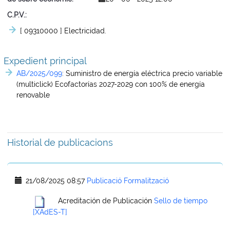
C.P.V.
[ 09310000 ]
Electricidad.
Expedient principal
AB/2025/099
:
Suministro de energía eléctrica precio variable
(multiclick) Ecofactorías 2027-2029 con 100% de energía
renovable
Historial de publicacions
21/08/2025 08:57
Publicació Formalització
Acreditación de Publicación
Sello de tiempo
[XAdES-T]