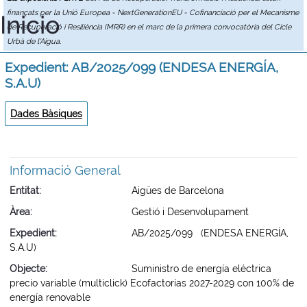
finançats per la Unió Europea - NextGenerationEU - Cofinanciació per el Mecanisme
Inicio
de Recuperació i Resiliència (MRR) en el marc de la primera convocatòria del Cicle
Urbà de l'Aigua.
Expedient: AB/2025/099 (ENDESA ENERGÍA,
S.A.U)
Dades Bàsiques
Informació General
Entitat
Aigües de Barcelona
Àrea
Gestió i Desenvolupament
Expedient
AB/2025/099 (ENDESA ENERGÍA,
S.A.U)
Objecte
Suministro de energía eléctrica
precio variable (multiclick) Ecofactorías 2027-2029 con 100% de
energía renovable