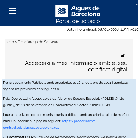
Portal de licitació
Menu
Data i hora oficial:
08/08/2026
11:55h
+01:
>
Inicio
Descàrrega de Software
Accedeixi a més informació amb el seu
certificat digital
Per procediments Publicats
amb anterioritat al 26 d' octubre de 2021
i tramitats
segons les previsions contingudes a:
Reial Decret Llei 3/2020, de 04 de febrer, de Sectors Especials (RDLSE) // Llei
9/2017, de 08 de novembre, de Contractes del Sector Públic (LCSP)
I per a la resta de procediments oberts publicats
amb anterioritat a'l 1 de mar? de
2022
,Cal accedir a la pàgina següent:
https://procediments-
contractacio.aiguesdebarcelona.cat
Els expedients PERTE
del Pla de Recuperació, Transformació i Resiliència estan