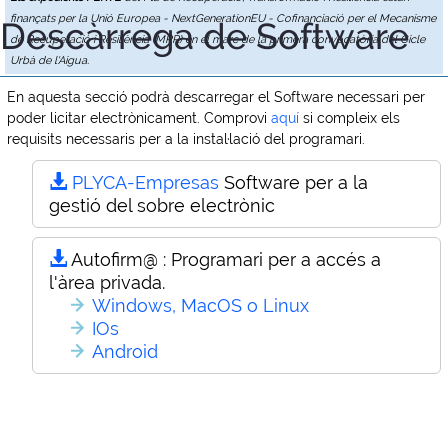
finançats per la Unió Europea - NextGenerationEU - Cofinanciació per el Mecanisme
Descàrrega de Software
de Recuperació i Resiliència (MRR) en el marc de la primera convocatòria del Cicle
Urbà de l'Aigua.
En aquesta secció podrà descarregar el Software necessari per
poder licitar electrònicament. Comprovi
aquí
si compleix els
requisits necessaris per a la instal·lació del programari.
PLYCA-Empresas
Software per a la
gestió del sobre electrònic
Autofirm@ :
Programari per a accés a
l'àrea privada.
Windows, MacOS o Linux
IOs
Android