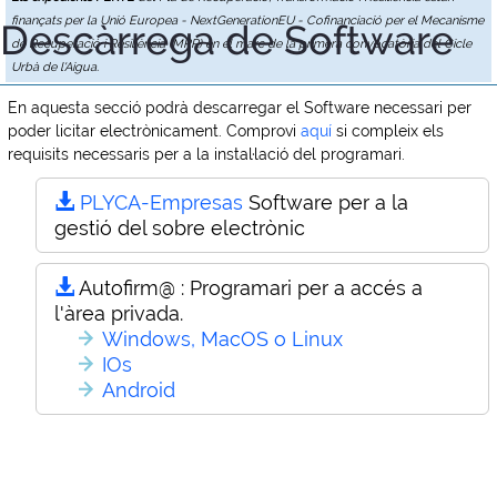
finançats per la Unió Europea - NextGenerationEU - Cofinanciació per el Mecanisme
Descàrrega de Software
de Recuperació i Resiliència (MRR) en el marc de la primera convocatòria del Cicle
Urbà de l'Aigua.
En aquesta secció podrà descarregar el Software necessari per
poder licitar electrònicament. Comprovi
aquí
si compleix els
requisits necessaris per a la instal·lació del programari.
PLYCA-Empresas
Software per a la
gestió del sobre electrònic
Autofirm@ :
Programari per a accés a
l'àrea privada.
Windows, MacOS o Linux
IOs
Android