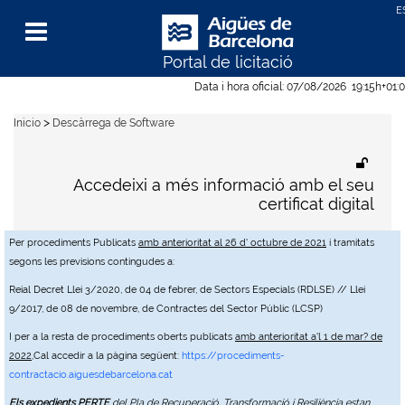
Portal de licitació
Menu
Data i hora oficial:
07/08/2026
19:15h
+01:
>
Inicio
Descàrrega de Software
Accedeixi a més informació amb el seu
certificat digital
Per procediments Publicats
amb anterioritat al 26 d' octubre de 2021
i tramitats
segons les previsions contingudes a:
Reial Decret Llei 3/2020, de 04 de febrer, de Sectors Especials (RDLSE) // Llei
9/2017, de 08 de novembre, de Contractes del Sector Públic (LCSP)
I per a la resta de procediments oberts publicats
amb anterioritat a'l 1 de mar? de
2022
,Cal accedir a la pàgina següent:
https://procediments-
contractacio.aiguesdebarcelona.cat
Els expedients PERTE
del Pla de Recuperació, Transformació i Resiliència estan