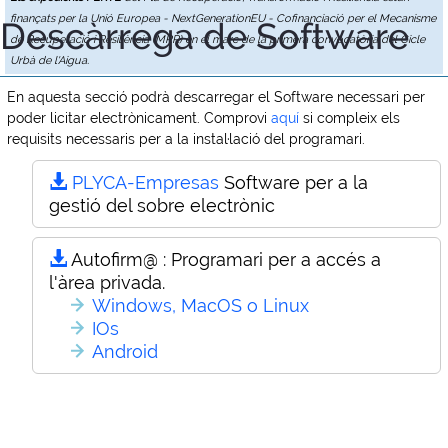
finançats per la Unió Europea - NextGenerationEU - Cofinanciació per el Mecanisme
Descàrrega de Software
de Recuperació i Resiliència (MRR) en el marc de la primera convocatòria del Cicle
Urbà de l'Aigua.
En aquesta secció podrà descarregar el Software necessari per
poder licitar electrònicament. Comprovi
aquí
si compleix els
requisits necessaris per a la instal·lació del programari.
PLYCA-Empresas
Software per a la
gestió del sobre electrònic
Autofirm@ :
Programari per a accés a
l'àrea privada.
Windows, MacOS o Linux
IOs
Android