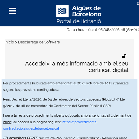
Portal de licitació
Menu
Data i hora oficial:
08/08/2026
16:38h
+01
>
Inicio
Descàrrega de Software
Accedeixi a més informació amb el seu
certificat digital
Per procediments Publicats
amb anterioritat al 26 d' octubre de 2021
i tramitats
segons les previsions contingudes a:
Reial Decret Llei 3/2020, de 04 de febrer, de Sectors Especials (RDLSE) // Llei
9/2017, de 08 de novembre, de Contractes del Sector Públic (LCSP)
I per a la resta de procediments oberts publicats
amb anterioritat a'l 1 de mar? de
2022
,Cal accedir a la pàgina següent:
https://procediments-
contractacio.aiguesdebarcelona.cat
Els expedients PERTE
del Pla de Recuperació, Transformació i Resiliència estan