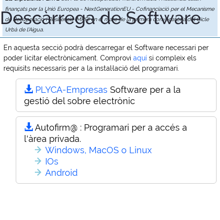
finançats per la Unió Europea - NextGenerationEU - Cofinanciació per el Mecanisme
Descàrrega de Software
de Recuperació i Resiliència (MRR) en el marc de la primera convocatòria del Cicle
Urbà de l'Aigua.
En aquesta secció podrà descarregar el Software necessari per
poder licitar electrònicament. Comprovi
aquí
si compleix els
requisits necessaris per a la instal·lació del programari.
PLYCA-Empresas
Software per a la
gestió del sobre electrònic
Autofirm@ :
Programari per a accés a
l'àrea privada.
Windows, MacOS o Linux
IOs
Android