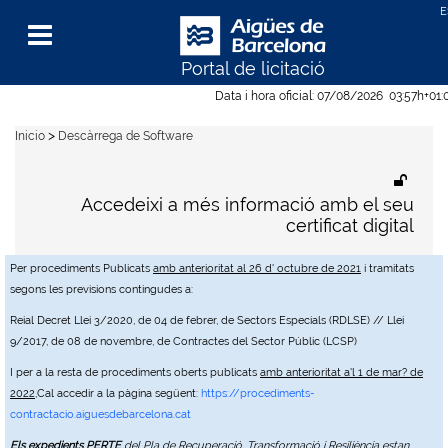
Portal de licitació
Menu
Data i hora oficial:
07/08/2026
03:57h
+01:
>
Inicio
Descàrrega de Software
Accedeixi a més informació amb el seu
certificat digital
Per procediments Publicats
amb anterioritat al 26 d' octubre de 2021
i tramitats
segons les previsions contingudes a:
Reial Decret Llei 3/2020, de 04 de febrer, de Sectors Especials (RDLSE) // Llei
9/2017, de 08 de novembre, de Contractes del Sector Públic (LCSP)
I per a la resta de procediments oberts publicats
amb anterioritat a'l 1 de mar? de
2022
,Cal accedir a la pàgina següent:
https://procediments-
contractacio.aiguesdebarcelona.cat
Els expedients PERTE
del Pla de Recuperació, Transformació i Resiliència estan