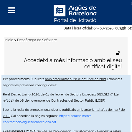
Portal de licitació
Menu
Data i hora oficial:
09/08/2026
08:59h
+01
>
Inicio
Descàrrega de Software
Accedeixi a més informació amb el seu
certificat digital
Per procediments Publicats
amb anterioritat al 26 d' octubre de 2021
i tramitats
segons les previsions contingudes a:
Reial Decret Llei 3/2020, de 04 de febrer, de Sectors Especials (RDLSE) // Llei
9/2017, de 08 de novembre, de Contractes del Sector Públic (LCSP)
I per a la resta de procediments oberts publicats
amb anterioritat a'l 1 de mar? de
2022
,Cal accedir a la pàgina següent:
https://procediments-
contractacio.aiguesdebarcelona.cat
Els expedients PERTE
del Pla de Recuperació, Transformació i Resiliència estan