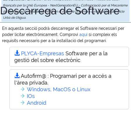
finançats per la Unió Europea - NextGenerationEU - Cofinanciació per el Mecanisme
Descàrrega de Software
de Recuperació i Resiliència (MRR) en el marc de la primera convocatòria del Cicle
Urbà de l'Aigua.
En aquesta secció podrà descarregar el Software necessari per
poder licitar electrònicament. Comprovi
aquí
si compleix els
requisits necessaris per a la instal·lació del programari.
PLYCA-Empresas
Software per a la
gestió del sobre electrònic
Autofirm@ :
Programari per a accés a
l'àrea privada.
Windows, MacOS o Linux
IOs
Android