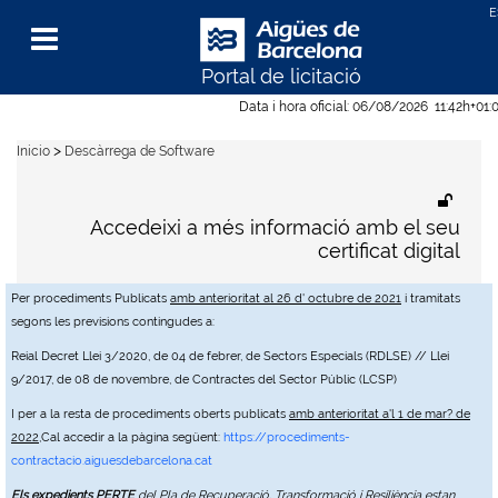
Portal de licitació
Menu
Data i hora oficial:
06/08/2026
11:42h
+01:
>
Inicio
Descàrrega de Software
Accedeixi a més informació amb el seu
certificat digital
Per procediments Publicats
amb anterioritat al 26 d' octubre de 2021
i tramitats
segons les previsions contingudes a:
Reial Decret Llei 3/2020, de 04 de febrer, de Sectors Especials (RDLSE) // Llei
9/2017, de 08 de novembre, de Contractes del Sector Públic (LCSP)
I per a la resta de procediments oberts publicats
amb anterioritat a'l 1 de mar? de
2022
,Cal accedir a la pàgina següent:
https://procediments-
contractacio.aiguesdebarcelona.cat
Els expedients PERTE
del Pla de Recuperació, Transformació i Resiliència estan