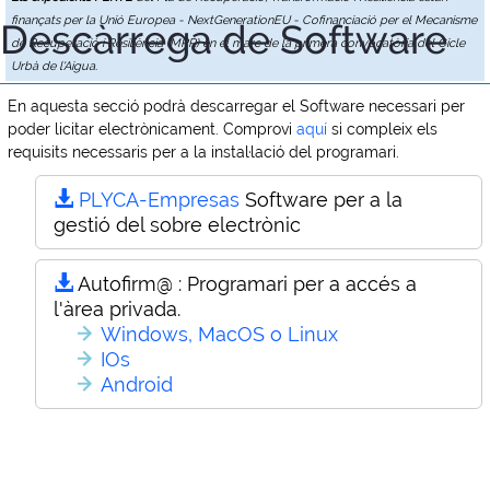
finançats per la Unió Europea - NextGenerationEU - Cofinanciació per el Mecanisme
Descàrrega de Software
de Recuperació i Resiliència (MRR) en el marc de la primera convocatòria del Cicle
Urbà de l'Aigua.
En aquesta secció podrà descarregar el Software necessari per
poder licitar electrònicament. Comprovi
aquí
si compleix els
requisits necessaris per a la instal·lació del programari.
PLYCA-Empresas
Software per a la
gestió del sobre electrònic
Autofirm@ :
Programari per a accés a
l'àrea privada.
Windows, MacOS o Linux
IOs
Android