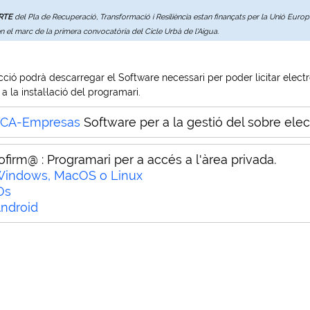
ERTE
del Pla de Recuperació, Transformació i Resiliència estan finançats per la Unió Eur
en el marc de la primera convocatòria del Cicle Urbà de l'Aigua.
ció podrà descarregar el Software necessari per poder licitar elec
a la instal·lació del programari.
YCA-Empresas
Software per a la gestió del sobre elec
ofirm@ :
Programari per a accés a l'àrea privada.
indows, MacOS o Linux
Os
ndroid