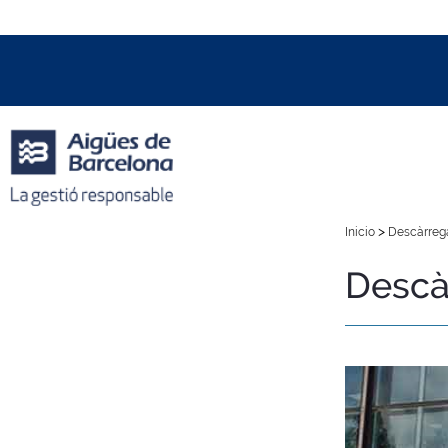
Data i hora oficial:
06/08/2026
13:23h
+01:00 CET
>
Inicio
Descàrrega
Descà