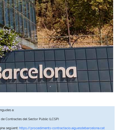
ingudes a:
, de Contractes del Sector Públic (LCSP)
gina següent:
https://procediments-contractacio.aiguesdebarcelona.cat