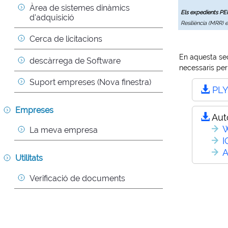
Àrea de sistemes dinàmics 
Els expedients P
d'adquisició
Resiliència (MRR) 
Cerca de licitacions
En aquesta sec
descàrrega de Software
necessaris per 
Suport empreses (Nova finestra)
PL
Empreses
Aut
W
La meva empresa
I
A
Utilitats
Verificació de documents