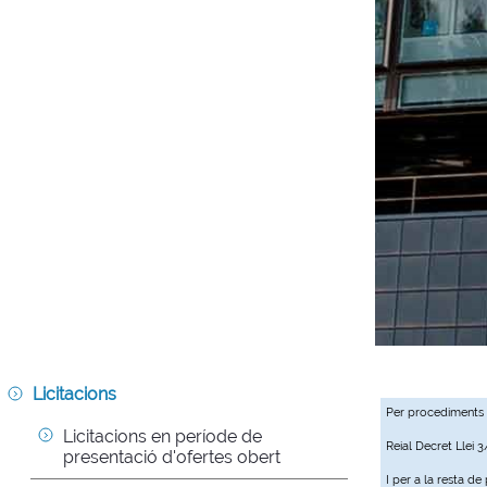
Licitacions
Per procediments
Licitacions en període de 
Reial Decret Llei 
presentació d'ofertes obert
I per a la resta d