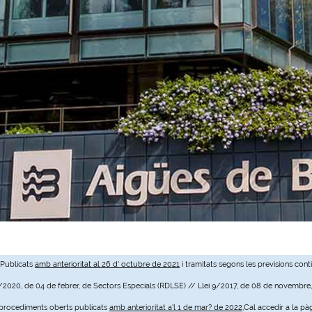
 Publicats
amb anterioritat al 26 d' octubre de 2021
i tramitats segons les previsions cont
3/2020, de 04 de febrer, de Sectors Especials (RDLSE) // Llei 9/2017, de 08 de novembre
e procediments oberts publicats
amb anterioritat a'l 1 de mar? de 2022
,Cal accedir a la pà