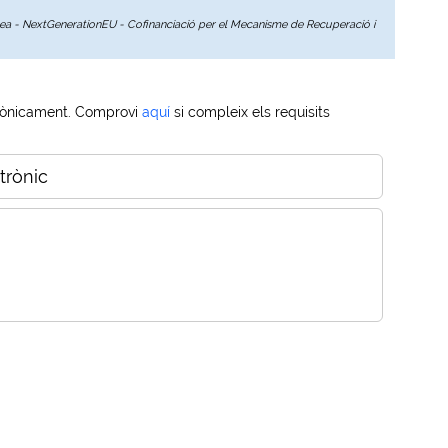
opea - NextGenerationEU - Cofinanciació per el Mecanisme de Recuperació i
trònicament. Comprovi
aquí
si compleix els requisits
trònic